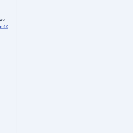
 до
n 4.0