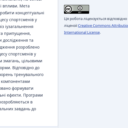
і впливи. Мета
зробити концептуальні
Ця робота ліцензується відповідно
есу спортсменів у
ліцензії
Creative Commons Attributio
із іузагальнення
International License
.
 та припущення,
и дослідження та
лідження розроблено
есу спортсменів у
м змагань, цільовими
орми. Відповідно до
ворень тренувального
я компонентами
мовано формувати
льні ефекти. Програми
розробляються в
вальних завдань до