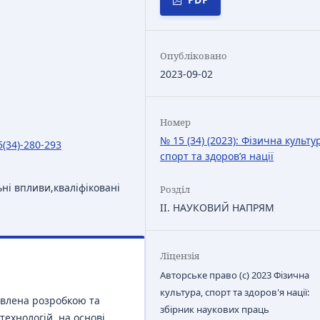
Опубліковано
2023-09-02
Номер
№ 15 (34) (2023): Фізична культу
5(34)-280-293
спорт та здоров’я нації
ьні впливи,кваліфіковані
Розділ
IІ. НАУКОВИЙ НАПРЯМ
Ліцензія
Авторське право (c) 2023 Фізична
культура, спорт та здоров'я нації:
овлена розробкою та
збірник наукових праць
ехнологій, на основі