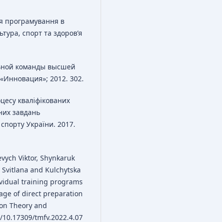
ня програмування в
тура, спорт та здоров’я
льной команды высшей
«Инновация»; 2012. 302.
цесу кваліфікованих
них завдань
 спорту України. 2017.
vych Viktor, Shynkaruk
 Svitlana and Kulchytska
ividual training programs
tage of direct preparation
ion Theory and
g/10.17309/tmfv.2022.4.07