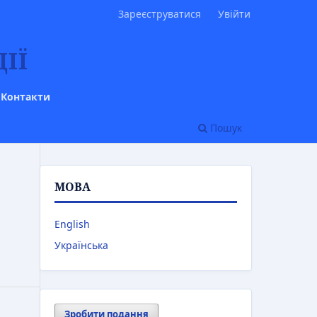
Зареєструватися
Увійти
ІЇ
Контакти
Пошук
МОВА
English
Українська
Зробити подання