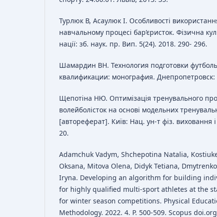
Турлюк В, Асаулюк І. Особливості використан
навчальному процесі бар’єристок. Фізична куль
нації: зб. наук. пр. Вип. 5(24). 2018. 290- 296.
Шамардин ВН. Технология подготовки футбо
квалификации: монография. Днепропетровск: 
Щепотіна НЮ. Оптимізація тренувального про
волейболісток на основі модельних тренуваль
[автореферат]. Київ: Нац. ун-т фіз. виховання і
20.
Adamchuk Vadym, Shchepotina Natalia, Kostiuke
Oksana, Mitova Olena, Didyk Tetiana, Dmytrenko
Iryna. Developing an algorithm for building ind
for highly qualified multi-sport athletes at the s
for winter season competitions. Physical Educat
Methodology. 2022. 4. Р. 500-509. Scopus doi.or