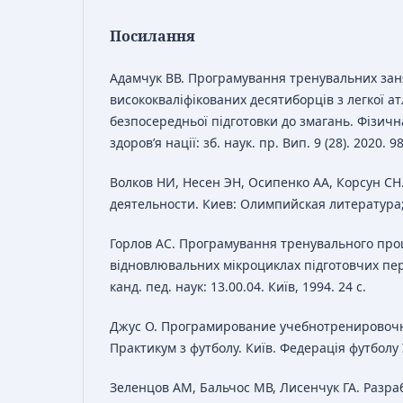
Посилання
Адамчук ВВ. Програмування тренувальних зан
висококваліфікованих десятиборців з легкої ат
безпосередньої підготовки до змагань. Фізична
здоров’я нації: зб. наук. пр. Вип. 9 (28). 2020. 9
Волков НИ, Несен ЭН, Осипенко АА, Корсун 
деятельности. Киев: Олимпийская литература; 
Горлов АС. Програмування тренувального про
відновлювальних мікроциклах підготовчих пері
канд. пед. наук: 13.00.04. Київ, 1994. 24 с.
Джус О. Програмирование учебнотренировочн
Практикум з футболу. Київ. Федерація футболу 
Зеленцов АМ, Бальчос МВ, Лисенчук ГА. Разра