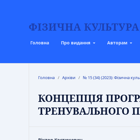
ФІЗИЧНА КУЛЬТУРА,
Головна
Про видання
Авторам
Головна
/
Архіви
/
№ 15 (34) (2023): Фізична куль
КОНЦЕПЦІЯ ПРОГ
ТРЕНУВАЛЬНОГО П
Віктор Костюкевич