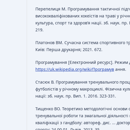
Перепелиця М. Програмування тактичної підг
висококваліфікованих хокеїстів на траві у річ
культура, спорт та здоров’я нації. зб. наук. пр. 
219.
Платонов ВМ. Сучасна система спортивного т
Київ: Перша друкарня; 2021. 672.
Програмування [Електронний ресурс]. Режим д
https://uk.wikipedia.org/wiki/Програмув
ання.
Стасюк В. Програмування тренувального проц
футболістів у річному макроциклі. Фізична кул
нації: зб. наук. пр. Вип. 1. 2016. 323-331.
Тищенко ВО. Теоретико методологічні основи
тренувальної роботи та змагальної діяльності
кваліфікації з гандболу: автореф. дис. ... доктор
спорту: 24.00.01. Львів, 2013. 35.