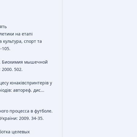
ять
летики на етапі
 культура, спорт та
8-105.
СН. Биохимия мышечной
2000. 502.
цесу юнаківспринтерів у
одів: автореф. дис...
ого процесса в футболе.
України: 2009. 34-35.
ботка целевых