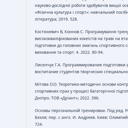
науково-дослідної роботи здобувачів вищої осв
«Фізична культура і спорт»: навчальний посібн
література; 2019. 528.
Костюкевич В, Коннов С. Програмування трен
висококваліфікованих хокеїстів на траві на ет
підготовки до головних змагань спортивного с
виховання та спорт. 4. 2022. 80-94.
Лисенчук Г.А. Программирование подготовки 
воспитание студентов творческих специальност
Мітова О.О. Теоретико-методичні основи конт
спортивних іграх у процесі багаторічної підго
Дніпро. ТОВ «Дріант»; 2022. 396.
Основы персональной тренировки. Под ред. Ро
Бехля; пер. с англ. И. Андреев. Киев: Олимпий
724.