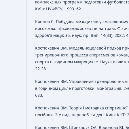
комплексных программ подготовки футболисто
Київ: НУФВСУ; 1999. 62.
Коннов С. Побудова мезоциклів у змагальному 
висококваліфікованих хокеїстів на траві. Фізич
здоров'я нації: зб. наук. пр. Вип. 14(33). 2022. 4
Костюкевич ВМ. Модельноцелевой подход пр
тренировочного процесса спортсменов коман
спорта в годичном макроцикле. Наука в олимпи
22-28.
Костюкевич ВМ. Управление тренировочным 
в годичном цикле подготовки: монография. 2-е 
683.
Костюкевич ВМ. Теорія і методика спортивної
посібник. 2-е вид. перероб. та доп. Київ: КНТ; 2
Костюкевич ВМ, Шинкарук ОА, Воронова ВІ, Б