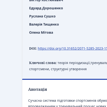
Едуард Дорошенко
Руслана Сушко
Валерія Тищенко
Олена Мітова
DOI:
https://doi.org/10.31652/2071-5285-2023-1
Ключові слова:
теорія періодизації,тренувал
спортсмени, структурні утворення
Анотація
Сучасна система підготовки спортсменів обум
впровадженням у тренувальний процес нових т