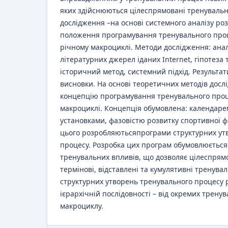
яких здійснюються цілеспрямовані тренувальн
дослідження –на основі системного аналізу ро
положення програмування тренувального проц
річному макроциклі. Методи дослідження: анал
літературних джерел іданих Internet, гіпотеза
історичний метод, системний підхід. Результат
висновки. На основі теоретичних методів дос
концепцію програмування тренувального проц
макроциклі. Концепція обумовлена: календаре
установками, фазовістю розвитку спортивної ф
цього розробляютьсяпрограми структурних ут
процесу. Розробка цих програм обумовлюєтьс
тренувальних впливів, що дозволяє цілеспря
термінові, відставлені та кумулятивні тренува
структурних утворень тренувального процесу 
ієрархічній послідовності – від окремих трену
макроциклу.