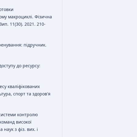
отовки
ному макроциклі. Фізична
Вип. 11(30). 2021. 210-
ренування: підручник.
оступу до ресурсу:
есу кваліфікованих
ьтура, спорт та здоров'я
 системи контролю
 команд високої
а наук з фіз. вих. і