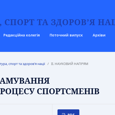
 СПОРТ ТА ЗДОРОВ’Я НАЦ
Редакційна колегія
Поточний випуск
Архіви
тура, спорт та здоров’я нації
/
IІ. НАУКОВИЙ НАПРЯМ
РАМУВАННЯ
РОЦЕСУ СПОРТСМЕНІВ
PDF