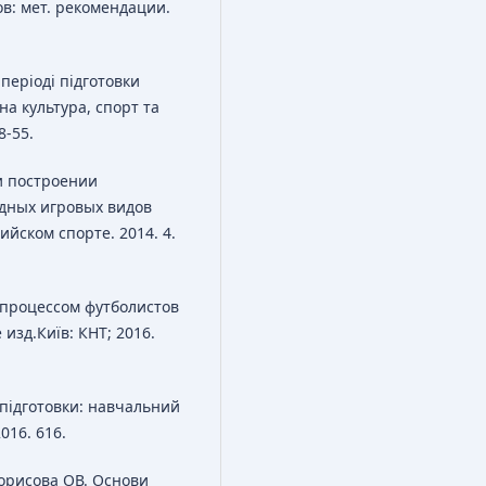
в: мет. рекомендации.
періоді підготовки
на культура, спорт та
8-55.
и построении
дных игровых видов
йском спорте. 2014. 4.
процессом футболистов
изд.Київ: КНТ; 2016.
 підготовки: навчальний
016. 616.
орисова ОВ. Основи