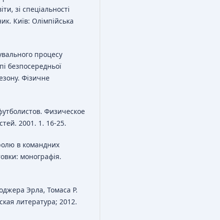
іти, зі спеціальності
ик. Київ: Олімпійська
увального процесу
апі безпосередньої
езону. Фізичне
футболистов. Физическое
ей. 2001. 1. 16-25.
ролю в командних
товки: монографія.
джера Эрла, Томаса Р.
ская литература; 2012.