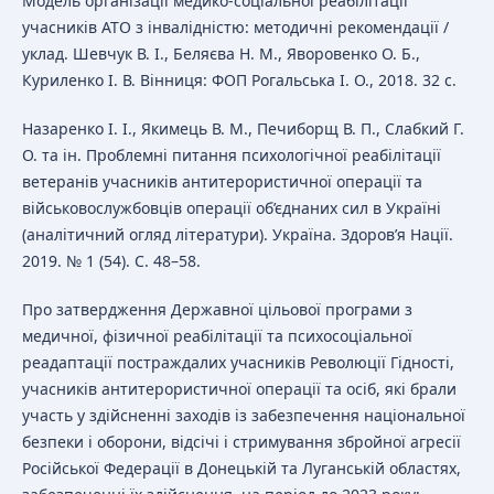
Модель організації медико-соціальної реабілітації
учасників АТО з інвалідністю: методичні рекомендації /
уклад. Шевчук В. І., Беляєва Н. М., Яворовенко О. Б.,
Куриленко І. В. Вінниця: ФОП Рогальська І. О., 2018. 32 с.
Назаренко І. І., Якимець В. М., Печиборщ В. П., Слабкий Г.
О. та ін. Проблемні питання психологічної реабілітації
ветеранів учасників антитерористичної операції та
військовослужбовців операції об’єднаних сил в Україні
(аналітичний огляд літератури). Україна. Здоров’я Нації.
2019. № 1 (54). С. 48–58.
Про затвердження Державної цільової програми з
медичної, фізичної реабілітації та психосоціальної
реадаптації постраждалих учасників Революції Гідності,
учасників антитерористичної операції та осіб, які брали
участь у здійсненні заходів із забезпечення національної
безпеки і оборони, відсічі і стримування збройної агресії
Російської Федерації в Донецькій та Луганській областях,