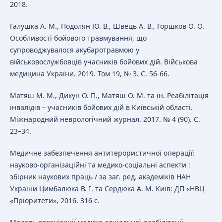
2018.
Галушка А. М., Подолян Ю. В., Швець А. В., Горшков О. О.
Особливості бойового травмування, що
супроводжувалося акубаротравмою у
військовослужбовців учасників бойових дій. Військова
медицина України. 2019. Том 19, № 3. С. 56-66.
Матяш М. М., Дикун О. П., Матяш О. М. та ін. Реабілітація
інвалідів – учасників бойових дій в Київській області.
Міжнародний неврологічний журнал. 2017. № 4 (90). С.
23–34.
Медичне забезпечення антитерористичної операції:
науково-організаційні та медико-соціальні аспекти :
збірник наукових праць / за заг. ред. академіків НАН
України Цимбалюка В. І. та Сердюка А. М. Київ: ДП «НВЦ
«Пріоритети», 2016. 316 с.