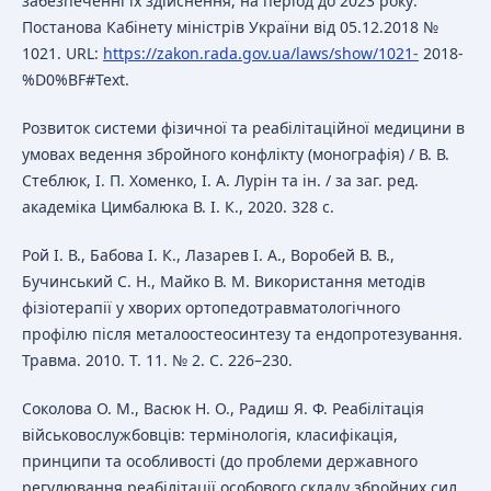
забезпеченні їх здійснення, на період до 2023 року:
Постанова Кабінету міністрів України від 05.12.2018 №
1021. URL:
https://zakon.rada.gov.ua/laws/show/1021-
2018-
%D0%BF#Text.
Розвиток системи фізичної та реабілітаційної медицини в
умовах ведення збройного конфлікту (монографія) / В. В.
Стеблюк, І. П. Хоменко, І. А. Лурін та ін. / за заг. ред.
академіка Цимбалюка В. І. К., 2020. 328 с.
Рой І. В., Бабова І. К., Лазарев І. А., Воробей В. В.,
Бучинський С. Н., Майко В. М. Використання методів
фізіотерапії у хворих ортопедотравматологічного
профілю після металоостеосинтезу та ендопротезування.
Травма. 2010. Т. 11. № 2. С. 226–230.
Соколова О. М., Васюк Н. О., Радиш Я. Ф. Реабілітація
військовослужбовців: термінологія, класифікація,
принципи та особливості (до проблеми державного
регулювання реабілітації особового складу збройних сил