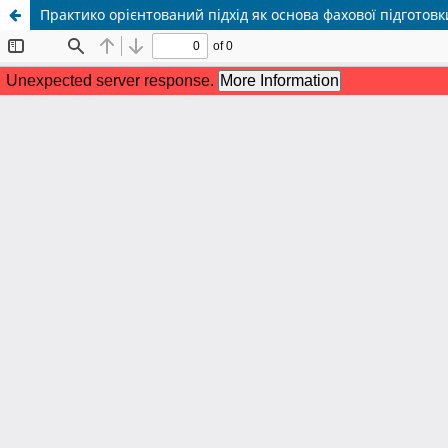
Практико орієнтований підхід як основа фахової підготовк