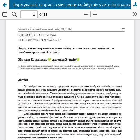
Формування творчого мислення майбутніх учителів початкової школи засобами проєктної діяльності