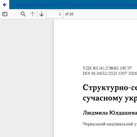
Структурно-семантичні та прагматичні особливості акрот