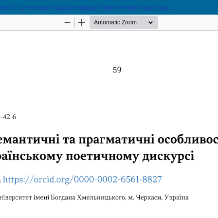
ези B сучасному українському поетичному дискурсі