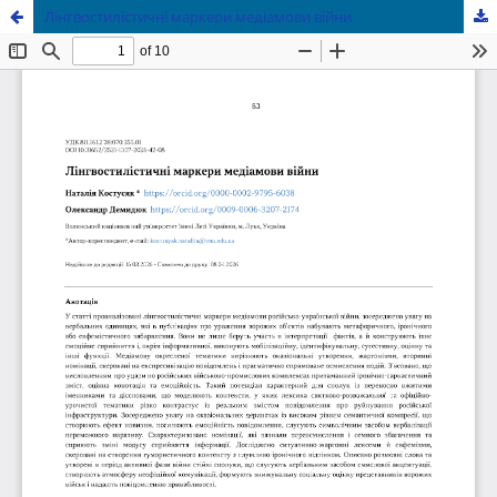
Лінгвостилістичні маркери медіамови війни