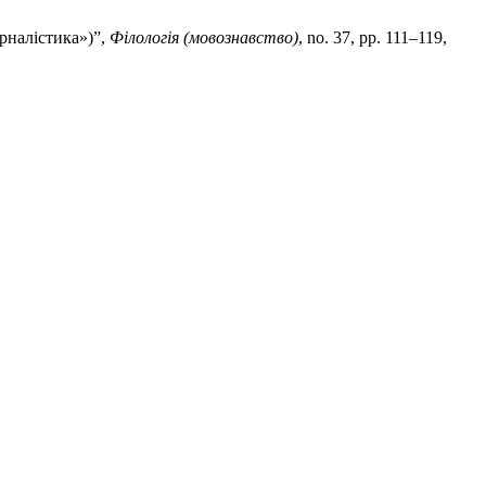
урналістика»)”,
Філологія (мовознавство)
, no. 37, pp. 111–119,