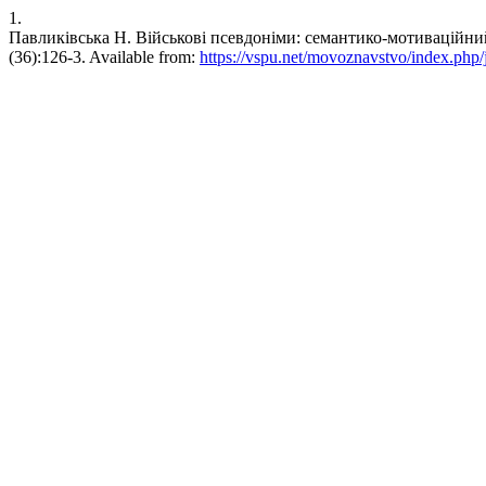
1.
Павликівська Н. Військові псевдоніми: семантико-мотиваційний ан
(36):126-3. Available from:
https://vspu.net/movoznavstvo/index.php/j