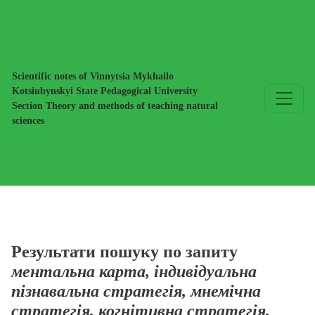
Пошук
Scientific notes of Vinnytsia Mykhailo
Kotsiubynskyi State Pedagogical University
Section Theory and methods of teaching natural
sciences
Результати пошуку по запиту
ментальна карта, індивідуальна
пізнавальна стратегія, мнемічна
стратегія, когнітивна стратегія,