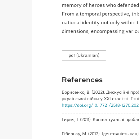
memory of heroes who defended 
From a temporal perspective, this
national identity not only within 
dimensions, encompassing variou
pdf (Ukrainian)
References
Борисенко, В. (2022). Дискусійні пр
української війни у ХХІ столітті. Етн
https://doi.org/10.17721/2518-1270.202
Гирич, І. (2011). Концептуальні пробл
Гібернау, М. (2012). Ідентичність нац