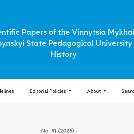
al memory, interpretation of the past and contemporary chal
entific Papers of the Vinnytsia Mykhai
bynskyi State Pedagogical University 
History
elines
Editorial Policies
About
Sear
No. 51 (2025)