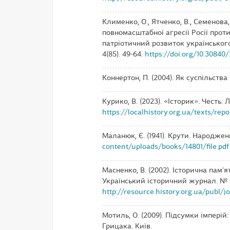
Клименко, О., Ятченко, В., Семенова,
повномасштабної агресії Росії прот
патріотичний розвиток українського
4(85). 49-64.
https://doi.org/10.30840
Коннертон, П. (2004). Як суспільства
Курико, В. (2023). «Історик». Честь. Л
https://localhistory.org.ua/texts/repo
Маланюк, Є. (1941). Крути. Народже
content/uploads/books/14801/file.pdf
Масненко, В. (2002). Історична пам'
Український історичний журнал. № 5
http://resource.history.org.ua/publ/
Мотиль, О. (2009). Підсумки імперій:
Грицака. Київ.