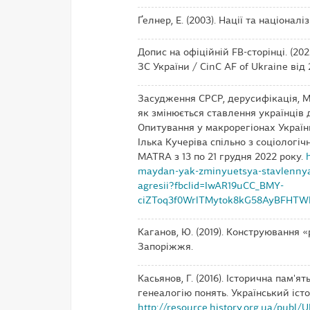
Ґелнер, Е. (2003). Нації та націоналі
Допис на офіційній FB-сторінці. (2
ЗС України / CinC AF of Ukraine від 
Засудження СРСР, дерусифікація, М
як змінюється ставлення українців до
Опитування у макрорегіонах Україн
Ілька Кучеріва спільно з соціолог
MATRA з 13 по 21 грудня 2022 року.
maydan-yak-zminyuetsya-stavlennya-uk
agresii?fbclid=IwAR19uCC_BMY-
ciZToq3f0WrlTMytok8kG58AyBFHTWh
Каганов, Ю. (2019). Конструювання «
Запоріжжя.
Касьянов, Г. (2016). Історична пам'я
генеалогію понять. Український істо
http://resource.history.org.ua/publ/U