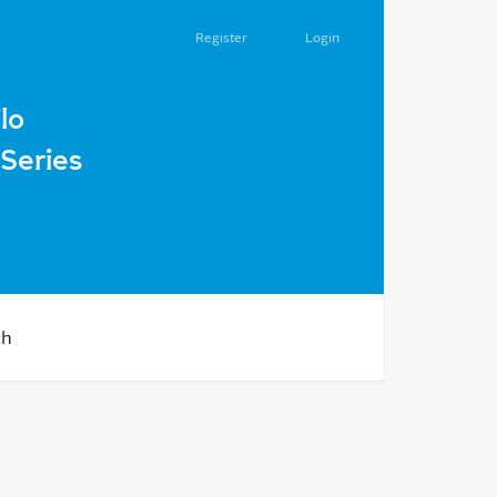
Register
Login
lenges of war
lo
Series
ch