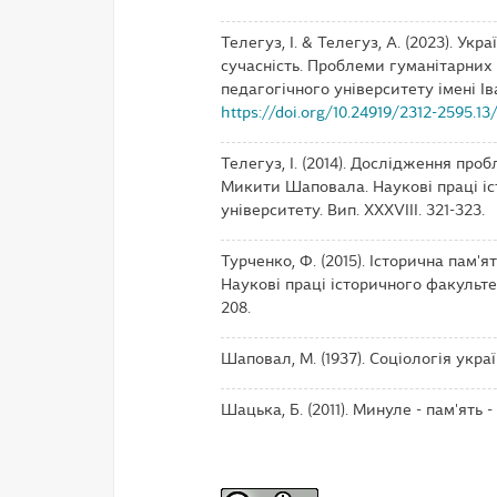
Телегуз, І. & Телегуз, А. (2023). Ук
сучасність. Проблеми гуманітарних
педагогічного університету імені Іва
https://doi.org/10.24919/2312-2595.13
Телегуз, І. (2014). Дослідження про
Микити Шаповала. Наукові праці іс
університету. Вип. ХХХVІІІ. 321-323.
Турченко, Ф. (2015). Історична пам'ять
Наукові праці історичного факультет
208.
Шаповал, М. (1937). Соціологія укра
Шацька, Б. (2011). Минуле - пам'ять - 