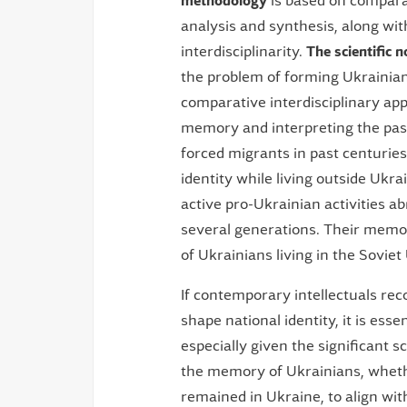
methodology
is based on comparat
analysis and synthesis, along with 
interdisciplinarity.
The scientific n
the problem of forming Ukrainian
comparative interdisciplinary app
memory and interpreting the pas
forced migrants in past centuries
identity while living outside Ukr
active pro-Ukrainian activities a
several generations. Their memor
of Ukrainians living in the Soviet
If contemporary intellectuals rec
shape national identity, it is essen
especially given the significant sc
the memory of Ukrainians, wheth
remained in Ukraine, to align wi