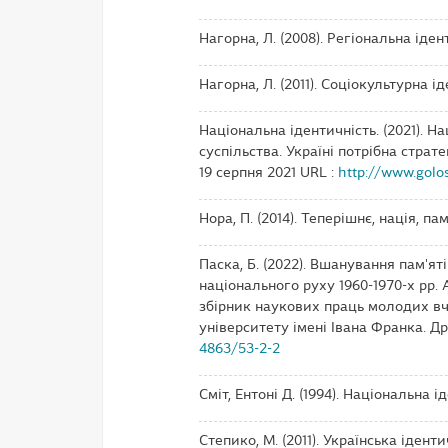
Нагорна, Л. (2008). Регіональна іден
Нагорна, Л. (2011). Соціокультурна і
Національна ідентичність. (2021). Н
суспільства. Україні потрібна страт
19 серпня 2021 URL :
http://www.golo
Нора, П. (2014). Теперішнє, нація, па
Паска, Б. (2022). Вшанування пам'яті
національного руху 1960-1970-х рр.
збірник наукових праць молодих в
університету імені Івана Франка. Дро
4863/53-2-2
Сміт, Ентоні Д. (1994). Національна і
Степико, М. (2011). Українська ідент