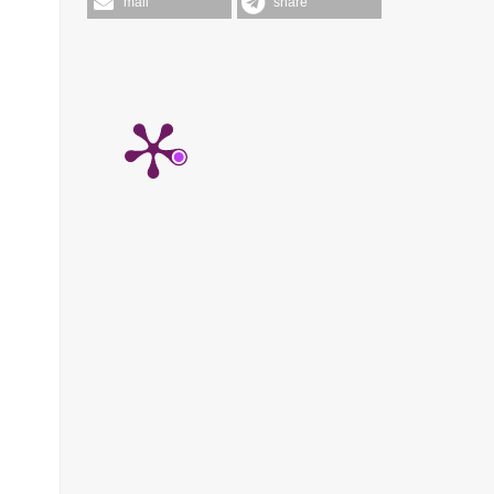
mail
share