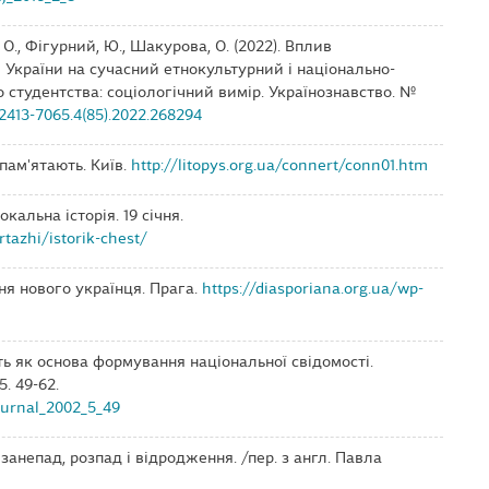
 О., Фігурний, Ю., Шакурова, О. (2022). Вплив
и України на сучасний етнокультурний і національно-
 студентства: соціологічний вимір. Українознавство. №
/2413-7065.4(85).2022.268294
 пам'ятають. Київ.
http://litopys.org.ua/connert/conn01.htm
окальна історія. 19 січня.
rtazhi/istorik-chest/
ння нового українця. Прага.
https://diasporiana.org.ua/wp-
ять як основа формування національної свідомості.
. 49-62.
journal_2002_5_49
 занепад, розпад і відродження. /пер. з англ. Павла