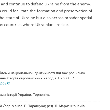
and continue to defend Ukraine from the enemy.
 could facilitate the formation and preservation of
the state of Ukraine but also across broader spatial
s countries where Ukrainians reside.
облеми національної ідентичності під час російсько-
ічна історія європейських народів. Вип. 68. 7-13.
2.68.01
еми історії України. Тернопіль.
ій /пер. з англ. П. Таращука; ред. Л. Марченко. Київ.