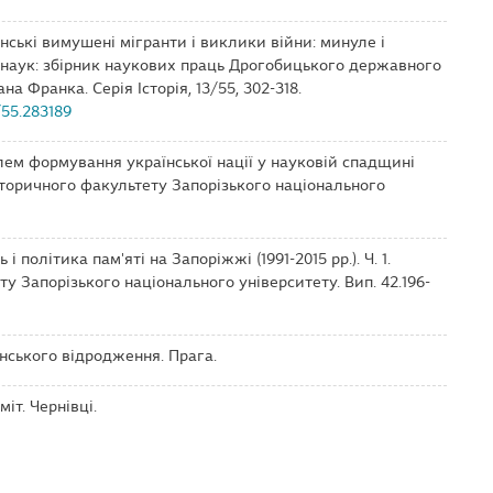
раїнські вимушені мігранти і виклики війни: минуле і
 наук: збірник наукових праць Дрогобицького державного
на Франка. Серія Історія, 13/55, 302-318.
/55.283189
блем формування української нації у науковій спадщині
торичного факультету Запорізького національного
 і політика пам'яті на Запоріжжі (1991-2015 рр.). Ч. 1.
у Запорізького національного університету. Вип. 42.196-
їнського відродження. Прага.
міт. Чернівці.