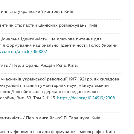
тичність: український контекст. Київ.
дентичність: пастки ціннісних розмежувань. Київ.
аціональна ідентичність - це ключове питання для
егія формування національної ідентичності. Голос України.
s.com.ua/article/350002
м'ять / Пер. з франц. Андрій Рєпа. Київ.
 учасників української революції 1917-1921 рр. як складова
 Актуальні питання гуманітарних наук: міжвузівський
чених Дрогобицького державного педагогічного
гобич, Вип. 53. Том 2. 11-15.
https://doi.org/10.24919/2308-
дентичність / Пер. з англійської П. Таращука. Київ.
ичність: феномен і засади формування : монографія. Київ.