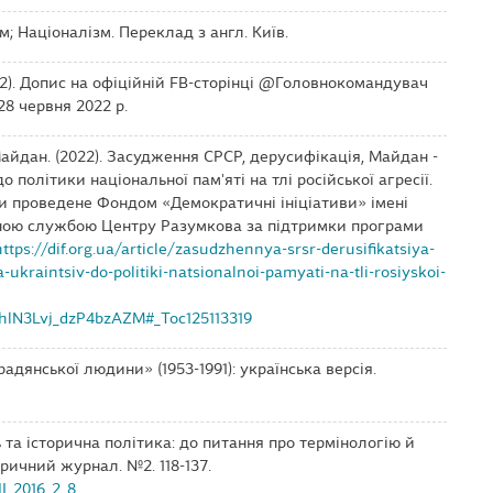
зм; Націоналізм. Переклад з англ. Київ.
022). Допис на офіційній FB-сторінці @Головнокомандувач
28 червня 2022 р.
айдан. (2022). Засудження СРСР, дерусифікація, Майдан -
 політики національної пам'яті на тлі російської агресії.
и проведене Фондом «Демократичні ініціативи» імені
ічною службою Центру Разумкова за підтримки програми
https://dif.org.ua/article/zasudzhennya-srsr-derusifikatsiya-
raintsiv-do-politiki-natsionalnoi-pamyati-na-tli-rosiyskoi-
lN3Lvj_dzP4bzAZM#_Toc125113319
радянської людини» (1953-1991): українська версія.
ть та історична політика: до питання про термінологію й
ричний журнал. №2. 118-137.
IJ_2016_2_8