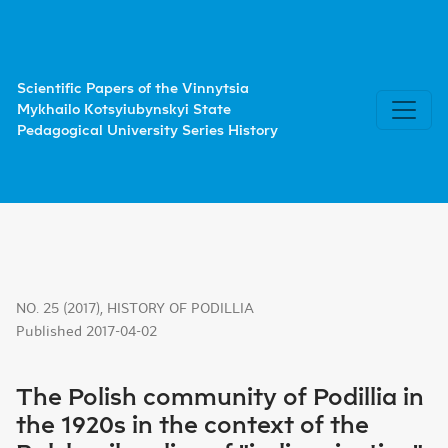
The Polish community of Podillia in the 1920s in the contex
Scientific Papers of the Vinnytsia
Mykhailo Kotsyiubynskyi State
Pedagogical University Series History
NO. 25 (2017)
,
HISTORY OF PODILLIA
Published 2017-04-02
The Polish community of Podillia in
the 1920s in the context of the