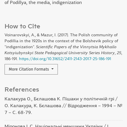
of Podillya, the media, indigenization
How to Cite
Voinarovskyi, A., & Mazur, I. (2017). The Polish community of
Podillia in the 1920s in the context of the Bolshevik policy of
"indigenization".
Scientific Papers of the Vinnytsia Mykhailo
Kotsyiubynskyi State Pedagogical University Series History
,
25
,
186-191.
https://doi.org/10.31652/2411-2143-2017-25-186-191
More Citation Formats
References
Калакура О., Бєлашова К. Пішаки у політичній грі /
О. Калакура, К. Бєлашова // Відродження – 1994 – №
7 – С. 68-79.
Міронова І. С. Національні меншини України / І.