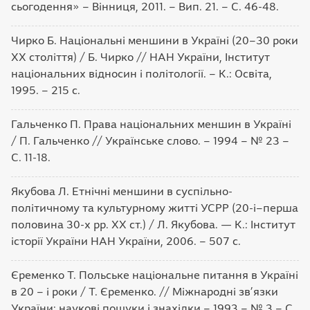
сьогодення» – Вінниця, 2011. – Вип. 21. – С. 46-48.
Чирко Б. Національні меншини в Україні (20–30 роки
ХХ століття) / Б. Чирко // НАН України, Інститут
національних відносин і політології. – К.: Освіта,
1995. – 215 с.
Гальченко П. Права національних меншин в Україні
/ П. Гальченко // Українське слово. – 1994 – № 23 –
С. 11-18.
Якубова Л. Етнічні меншини в суспільно-
політичному та культурному житті УСРР (20-і–перша
половина 30-х рр. ХХ ст.) / Л. Якубова. — К.: Інститут
історії України НАН України, 2006. – 507 с.
Єременко Т. Польське національне питання в Україні
в 20 – і роки / Т. Єременко. // Міжнародні зв’язки
України: наукові пошуки і знахідки – 1993 – № 3 – С.