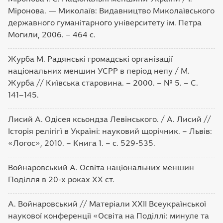
Міронова. — Миколаїв: Видавництво Миколаївського
державного гуманітарного університету ім. Петра
Могили, 2006. – 464 с.
Журба М. Радянські громадські організації
національних меншин УСРР в період непу / М.
Журба // Київська старовина. – 2000. – № 5. – С.
141–145.
Лисий А. Одісея ксьондза Левінського. / А. Лисий //
Історія релігігї в Україні: науковий щорічник. – Львів:
«Логос», 2010. – Книга 1. – с. 529-535.
Войнаровський А. Освіта національних меншин
Поділля в 20-х роках ХХ ст.
А. Войнаровський // Матеріали ХХІІ Всеукраїнської
наукової конференції «Освіта на Поділлі: минуле та