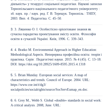
діяльність» у тезаурусі соціальної педагогіки. Наукові записки
Тернопільського національного педагогічного університету :
зб. наук. пр. / наук. ред. Г. В. Терещук. Тернопіль : ТНПУ,
2003. Вип. 4: Педагогіка. С. 45–50.
3. Ляшенко О. І. Особистісно орієнтоване знання як
сучасна парадигма проектування змісту освіти. Філософія
освіти в сучасній Україні. Київ, 1996. С. 339–343.
4. Bratko M. Environmental Approach in Higher Education:
Methodological Aspects. Неперервна професійна освіта: теорія і
практика. Серія : Педагогічні науки. 2015. № 4 (45). С. 13–18.
DOI:
https://doi.org/10.28925/1609-8595.2015.4.1318
5. Brian Munday. European social services: A map of
characteristics and trends. Council of Europe. 2004. URL:
https://www.coe.int/t/dg3/
socialpolicies/socialrights/source/SocServEumap_en.doc.
6. Grey M., Webb S. Global «double» standards in social work:
A critical analysis. 2008, June. URL: