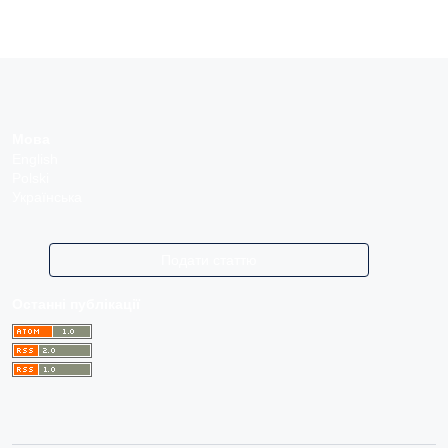
Мова
English
Polski
Українська
Подати статтю
Останні публікації