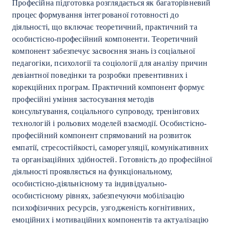
Професійна підготовка розглядається як багаторівневий
процес формування інтегрованої готовності до
діяльності, що включає теоретичний, практичний та
особистісно-професійний компоненти. Теоретичний
компонент забезпечує засвоєння знань із соціальної
педагогіки, психології та соціології для аналізу причин
девіантної поведінки та розробки превентивних і
корекційних програм. Практичний компонент формує
професійні уміння застосування методів
консультування, соціального супроводу, тренінгових
технологій і рольових моделей взаємодії. Особистісно-
професійний компонент спрямований на розвиток
емпатії, стресостійкості, саморегуляції, комунікативних
та організаційних здібностей. Готовність до професійної
діяльності проявляється на функціональному,
особистісно-діяльнісному та індивідуально-
особистісному рівнях, забезпечуючи мобілізацію
психофізичних ресурсів, узгодженість когнітивних,
емоційних і мотиваційних компонентів та актуалізацію