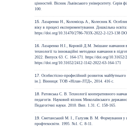
цінностей. Вісник Львівського університету. Серія філ
100.
Лазаренко Н., Коломієць А., Колесник К. Особлив
віку в процесі експериментування. Дошкільна освіта: 
https://doi.org/10.31470/2786-703X-2022-2-123-138
DO
Лазаренко Н.І., Коровій Д.М. Змішане навчання 
технології та інноваційні методики навчання в підгот
2022. Випуск 63. С. 164-171.
https://doi.org/10.31652
https://doi.org/10.31652/2412-1142-2022-63-164-171
Особистісно-професійний розвиток майбутнього в
ін.]. Вінниця: ТОВ «Нілан-ЛТД», 2014. 416 с.
Ратовська С. В. Технології кооперативного навча
педагогів. Науковий вісник Миколаївського державног
Педагогічні науки. 2010. Вип. 1.31. С. 158-165.
Сметанський М. І., Галузяк В. М. Формування у 
профтехосвіти. 1995. №1. С. 8-11.