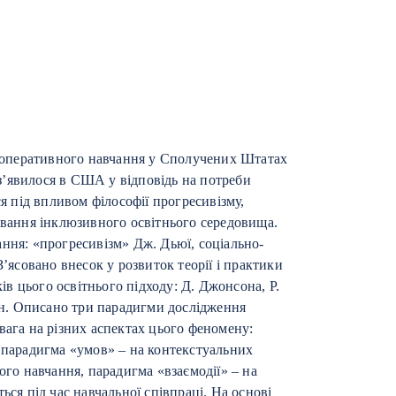
 кооперативного навчання у Сполучених Штатах
’явилося в США у відповідь на потреби
ся під впливом філософії прогресивізму,
ування інклюзивного освітнього середовища.
ння: «прогресивізм» Дж. Дьюї, соціально-
З’ясовано внесок у розвиток теорії і практики
в цього освітнього підходу: Д. Джонсона, Р.
 ін. Описано три парадигми дослідження
вага на різних аспектах цього феномену:
, парадигма «умов» – на контекстуальних
ого навчання, парадигма «взаємодії» – на
ься під час навчальної співпраці. На основі