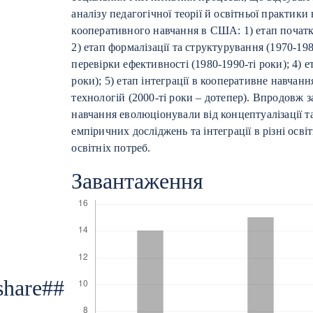
аналізу педагогічної теорії й освітньої практик
кооперативного навчання в США: 1) етап початков
2) етап формалізації та структурування (1970-198
перевірки ефективності (1980-1990-ті роки); 4) ет
роки); 5) етап інтеграції в кооперативне навча
технологій (2000-ті роки – дотепер). Впродовж 
навчання еволюціонували від концептуалізації та
емпіричних досліджень та інтеграції в різні осві
освітніх потреб.
Завантаження
.share##