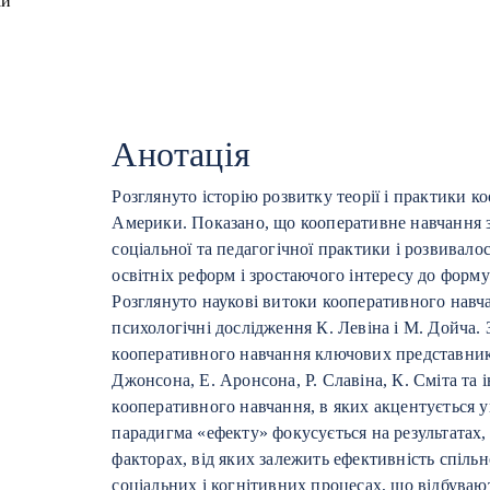
ай
Анотація
Розглянуто історію розвитку теорії і практики
Америки. Показано, що кооперативне навчання з
соціальної та педагогічної практики і розвивало
освітніх реформ і зростаючого інтересу до форм
Розглянуто наукові витоки кооперативного навча
психологічні дослідження К. Левіна і М. Дойча. 
кооперативного навчання ключових представникі
Джонсона, Е. Аронсона, Р. Славіна, К. Сміта та
кооперативного навчання, в яких акцентується у
парадигма «ефекту» фокусується на результатах
факторах, від яких залежить ефективність спільн
соціальних і когнітивних процесах, що відбувают