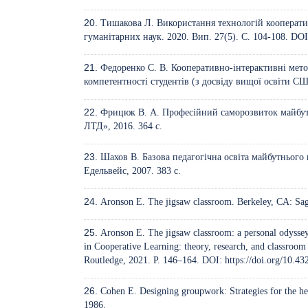
Тишакова Л. Використання технологій кооперати
гуманітарних наук. 2020. Вип. 27(5). С. 104-108. DO
Федоренко С. В. Кооперативно-інтерактивні мет
компетентності студентів (з досвіду вищої освіти СШ
Фрицюк В. А. Професійний саморозвиток майбут
ЛТД», 2016. 364 с.
Шахов В. Базова педагогічна освіта майбутнього 
Едельвейс, 2007. 383 с.
Aronson E. The jigsaw classroom. Berkeley, CA: Sa
Aronson E. The jigsaw classroom: a personal odyssey
in Cooperative Learning: theory, research, and classroom
Routledge, 2021. Р. 146–164. DOI:
https://doi.org/10.
Cohen E. Designing groupwork: Strategies for the h
1986.