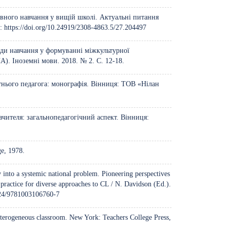
вного навчання у вищій школі. Актуальні питання
I:
https://doi.org/10.24919/2308-4863.5/27.204497
оди навчання у формуванні міжкультурної
А). Іноземні мови. 2018. № 2. С. 12-18.
нього педагога: монографія. Вінниця: ТОВ «Нілан
вчителя: загальнопедагогічний аспект. Вінниця:
ge, 1978.
 into a systemic national problem. Pioneering perspectives
 practice for diverse approaches to CL / N. Davidson (Ed.).
4324/9781003106760-7
eterogeneous classroom. New York: Teachers College Press,