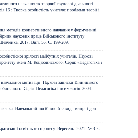
ативного навчання як творчої групової діяльності.
 16 : Творча особистість учителя: проблеми теорії і
ання методів кооперативного навчання у формуванні
бірник наукових праць Військового інституту
Шевченка. 2017. Вип. 56. С. 199-209.
особистісної зрілості майбутніх учителів. Наукові
рситету імені М. Коцюбинського. Серія: «Педагогіка і
 навчальної мотивації. Наукові записки Вінницького
бинського. Серія: Педагогіка і психологія. 2004.
агогіка: Навчальний посібник. 5-е вид., випр. і доп.
ратизації освітнього процесу. Вересень. 2021. № 3. С.