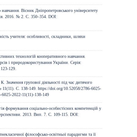
о навчання. Вісник Дніпропетровського університету
ія. 2016. № 2. С. 350–354. DOI:
ність учителя: особливості, складники, шляхи
активних технологій кооперативного навчання.
рсів і природокористування України. Серія:
 123-129.
К. Значення групової діяльності під час дитячого
 11(11). С. 138-149.
https://doi.org/10.52058/2786-6025-
86-6025-2022-11(11)-138-149
гія формування соціально-особистісних компетенцій у
перспективи. 2013. Вип. 7. С. 109-115. DOI:
некласичної філософсько-освітньої парадигми та її