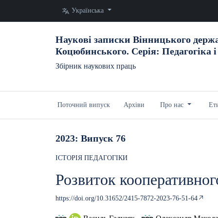
Змінити мову. Поточна мова:
Українська
Наукові записки Вінницького держа
Коцюбинського. Серія: Педагогіка і
Збірник наукових праць
Поточний випуск
Архіви
Про нас
Ет
2023: Випуск 76
ІСТОРІЯ ПЕДАГОГІКИ
Розвиток кооперативно
https://doi.org/10.31652/2415-7872-2023-76-51-64