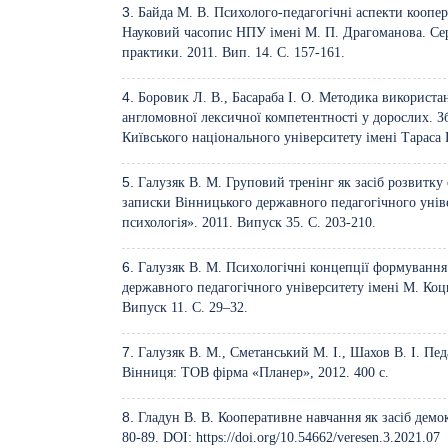
Байда М. В. Психолого-педагогічні аспекти коопер
Науковий часопис НПУ імені М. П. Драгоманова. Серія
практики. 2011. Вип. 14. С. 157-161.
Боровик Л. В., Басараба І. О. Методика використ
англомовної лексичної компетентності у дорослих. З
Київського національного університету імені Тараса 
Галузяк В. М. Груповий тренінг як засіб розвитку 
записки Вінницького державного педагогічного уніве
психологія». 2011. Випуск 35. С. 203-210.
Галузяк В. М. Психологічні концепції формування
державного педагогічного університету імені М. Коцю
Випуск 11. С. 29–32.
Галузяк В. М., Сметанський М. І., Шахов В. І. Пед
Вінниця: ТОВ фірма «Планер», 2012. 400 с.
Гладун В. В. Кооперативне навчання як засіб демок
80-89. DOI:
https://doi.org/10.54662/veresen.3.2021.07