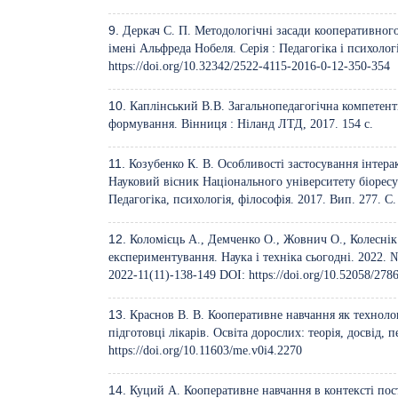
Деркач С. П. Методологічні засади кооперативног
імені Альфреда Нобеля. Серія : Педагогіка і психолог
https://doi.org/10.32342/2522-4115-2016-0-12-350-354
Каплінський В.В. Загальнопедагогічна компетент
формування. Вінниця : Ніланд ЛТД, 2017. 154 с.
Козубенко К. В. Особливості застосування інтер
Науковий вісник Національного університету біоресу
Педагогіка, психологія, філософія. 2017. Вип. 277. С.
Коломієць А., Демченко О., Жовнич О., Колеснік 
експериментування. Наука і техніка сьогодні. 2022. №
2022-11(11)-138-149
DOI:
https://doi.org/10.52058/27
Краснов В. В. Кооперативне навчання як техноло
підготовці лікарів. Освіта дорослих: теорія, досвід, 
https://doi.org/10.11603/me.v0i4.2270
Куций А. Кооперативне навчання в контексті пост