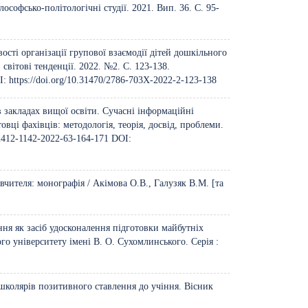
ософсько-політологічні студії. 2021. Вип. 36. С. 95-
ості організації групової взаємодії дітей дошкільного
світові тенденції. 2022. №2. С. 123-138.
I:
https://doi.org/10.31470/2786-703X-2022-2-123-138
в закладах вищої освіти. Сучасні інформаційні
овці фахівців: методологія, теорія, досвід, проблеми.
/2412-1142-2022-63-164-171
DOI:
чителя: монографія / Акімова О.В., Галузяк В.М. [та
ння як засіб удосконалення підготовки майбутніх
о університету імені В. О. Сухомлинського. Серія :
школярів позитивного ставлення до учіння. Вісник