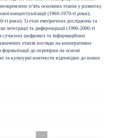
и виокремлено п’ять основних етапів у розвитку
ої концептуалізації (1960-1970-ті роки);
0-ті роки); 3) етап емпіричних досліджень та
ап інтеграції та диференціації (1990-2000-ті
ння сучасних цифрових та інформаційних
зазначених етапів погляди на кооперативне
 формалізації до перевірки на основі
тні та культурні контексти відповідно до нових