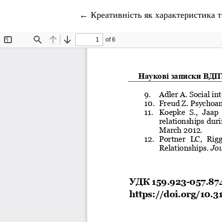
Повернутися до подробиць статті
←
Креативність як характеристика 