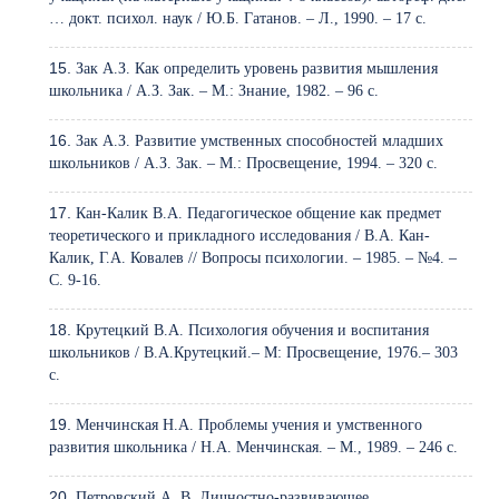
… докт. психол. наук / Ю.Б. Гатанов. – Л., 1990. – 17 с.
Зак А.З. Как определить уровень развития мышления
школьника / А.З. Зак. – М.: Знание, 1982. – 96 с.
Зак А.З. Развитие умственных способностей младших
школьников / А.З. Зак. – М.: Просвещение, 1994. – 320 с.
Кан-Калик В.А. Педагогическое общение как предмет
теоретического и прикладного исследования / В.А. Кан-
Калик, Г.А. Ковалев // Вопросы психологии. – 1985. – №4. –
С. 9-16.
Крутецкий В.А. Психология обучения и воспитания
школьников / В.А.Крутецкий.– М: Просвещение, 1976.– 303
с.
Менчинская Н.А. Проблемы учения и умственного
развития школьника / Н.А. Менчинская. – М., 1989. – 246 с.
Петровский А. В. Личностно-развивающее