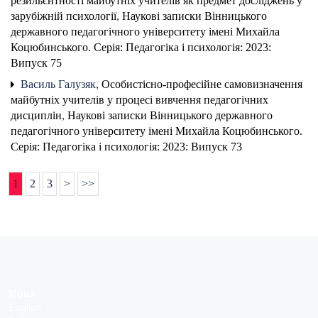
резильєнтності майбутніх учителів як предмет досліджень у
зарубіжній психології
,
Наукові записки Вінницького
державного педагогічного університету імені Михайла
Коцюбинського. Серія: Педагогіка і психологія: 2023:
Випуск 75
Василь Галузяк,
Особистісно-професійне самовизначення
майбутніх учителів у процесі вивчення педагогічних
дисциплін
,
Наукові записки Вінницького державного
педагогічного університету імені Михайла Коцюбинського.
Серія: Педагогіка і психологія: 2023: Випуск 73
1
2
3
>
>>
Мова
English