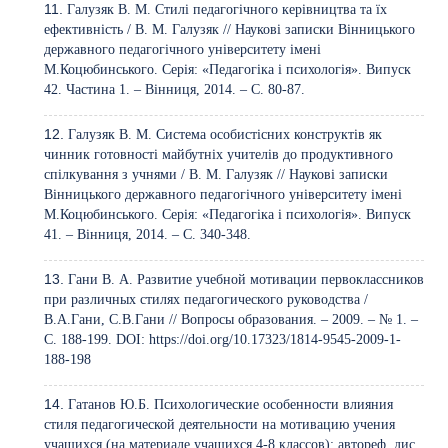
Галузяк В. М. Стилі педагогічного керівництва та їх
ефективність / В. М. Галузяк // Наукові записки Вінницького
державного педагогічного університету імені
М.Коцюбинського. Серія: «Педагогіка і психологія». Випуск
42. Частина 1. – Вінниця, 2014. – С. 80-87.
Галузяк В. М. Система особистісних конструктів як
чинник готовності майбутніх учителів до продуктивного
спілкування з учнями / В. М. Галузяк // Наукові записки
Вінницького державного педагогічного університету імені
М.Коцюбинського. Серія: «Педагогіка і психологія». Випуск
41. – Вінниця, 2014. – С. 340-348.
Гани В. А. Развитие учебной мотивации первоклассников
при различных стилях педагогического руководства /
В.А.Гани, С.В.Гани // Вопросы образования. – 2009. – № 1. –
С. 188-199. DOI:
https://doi.org/10.17323/1814-9545-2009-1-
188-198
Гатанов Ю.Б. Психологические особенности влияния
стиля педагогической деятельности на мотивацию учения
учащихся (на материале учащихся 4-8 классов): автореф. дис.