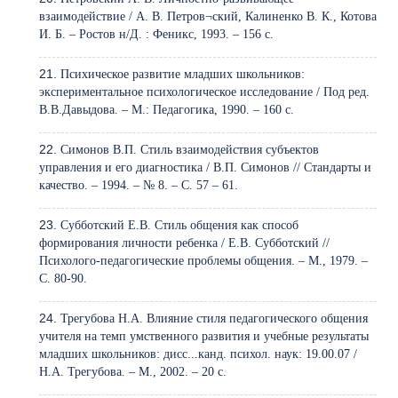
взаимодействие / А. В. Петров¬ский, Калиненко В. К., Котова
И. Б. – Ростов н/Д. : Феникс, 1993. – 156 с.
Психическое развитие младших школьников:
экспериментальное психологическое исследование / Под ред.
В.В.Давыдова. – М.: Педагогика, 1990. – 160 с.
Симонов В.П. Стиль взаимодействия субъектов
управления и его диагностика / В.П. Симонов // Стандарты и
качество. – 1994. – № 8. – С. 57 – 61.
Субботский Е.В. Стиль общения как способ
формирования личности ребенка / Е.В. Субботский //
Психолого-педагогические проблемы общения. – М., 1979. –
С. 80-90.
Трегубова Н.А. Влияние стиля педагогического общения
учителя на темп умственного развития и учебные результаты
младших школьников: дисс...канд. психол. наук: 19.00.07 /
Н.А. Трегубова. – М., 2002. – 20 с.