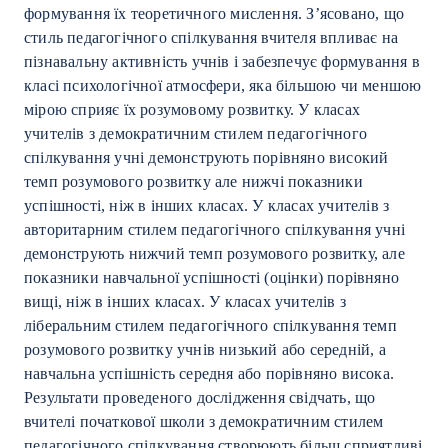
формування їх теоретичного мислення. З’ясовано, що
стиль педагогічного спілкування вчителя впливає на
пізнавальну активність учнів і забезпечує формування в
класі психологічної атмосфери, яка більшою чи меншою
мірою сприяє їх розумовому розвитку. У класах
учителів з демократичним стилем педагогічного
спілкування учні демонструють порівняно високий
темп розумового розвитку але нижчі показники
успішності, ніж в інших класах. У класах учителів з
авторитарним стилем педагогічного спілкування учні
демонструють нижчий темп розумового розвитку, але
показники навчальної успішності (оцінки) порівняно
вищі, ніж в інших класах. У класах учителів з
ліберальним стилем педагогічного спілкування темп
розумового розвитку учнів низький або середній, а
навчальна успішність середня або порівняно висока.
Результати проведеного дослідження свідчать, що
вчителі початкової школи з демократичним стилем
педагогічного спілкування створюють більш сприятливі