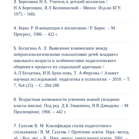
Березовин Н.А. Учитель и детский коллектив /
Н.А.Березовин, Я.Л.Коломинский.– Минск: Изд-во БГУ,
1975.– 160с.
Бернс Р. Я-концепция и воспитание / Р. Бернс. – М.:
Прогресс, 1986. – 422 с.
Бусыгина А. Л. Выявление взаимосвязи между
нейропсихологическими показателями детей младшего
школьного возраста и особенностями педагогического
общения в процессе их социальной адаптации /
А.Л.Бусыгина, И.В.Архи-пова, Т. А.Фирсова // Азимут
научных исследований: педагогика и психология. – 2018. – Т.
7, №4 (25). – С. 284-288.
Возрастные возможности усвоения знаний (младшие
классы школы). Под ред. Д.Б.Эльконина, В.В.Давыдова. – М:
Просвещение, 1966. – 442 с.
Галузяк В. М. Класифікація стилів педагогічного
спілкування / В. М. Галузяк // Проблеми освіти: Наук.-метод.
зб. / Кол. авт. – К.: Наук.-метод. центр вищої освіти, 2001. –