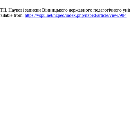
кові записки Вінницького державного педагогічного універс
vailable from:
https://vspu.net/nzped/index.php/nzped/article/view/984