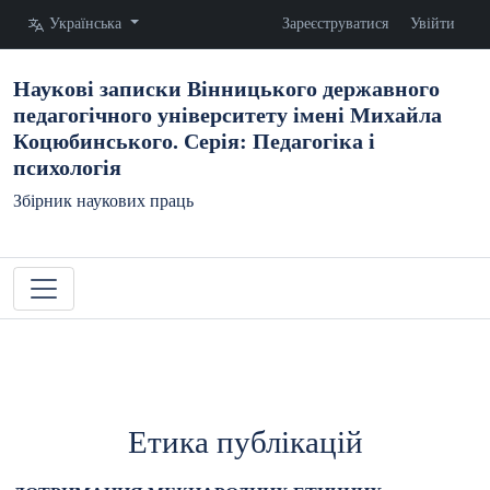
Змінити мову. Поточна мова:
Українська
Зареєструватися
Увійти
Наукові записки Вінницького державного
педагогічного університету імені Михайла
Коцюбинського. Серія: Педагогіка і
психологія
Збірник наукових праць
Етика публікацій