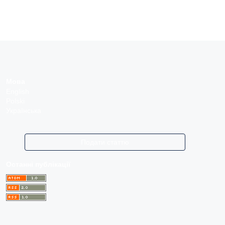
Мова
English
Polski
Українська
Подати статтю
Останні публікації