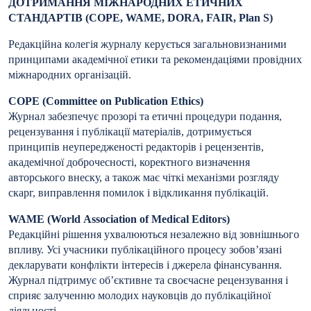
ДОТРИМАННЯ МІЖНАРОДНИХ ЕТИЧНИХ
СТАНДАРТІВ (COPE, WAME, DORA, FAIR, Plan S)
Редакційна колегія журналу керується загальновизнаними
принципами академічної етики та рекомендаціями провідних
міжнародних організацій.
COPE (Committee on Publication Ethics)
Журнал забезпечує прозорі та етичні процедури подання,
рецензування і публікації матеріалів, дотримується
принципів неупередженості редакторів і рецензентів,
академічної доброчесності, коректного визначення
авторського внеску, а також має чіткі механізми розгляду
скарг, виправлення помилок і відкликання публікацій.
WAME (World Association of Medical Editors)
Редакційні рішення ухвалюються незалежно від зовнішнього
впливу. Усі учасники публікаційного процесу зобов’язані
декларувати конфлікти інтересів і джерела фінансування.
Журнал підтримує об’єктивне та своєчасне рецензування і
сприяє залученню молодих науковців до публікаційної
діяльності.