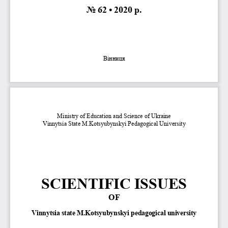
No 6
2
• 20
20
р.
Вінниця
Ministry of Education and Science of Ukraine
Vinnytsia State M.Kotsyubynskyi Pedagogical University
SCIENTIFIC ISSUES 
OF
V
innytsia
state
M.K
otsyubynskyi pedagogical university 