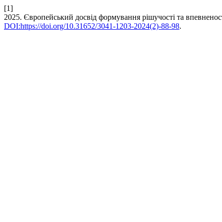
[1]
2025. Європейський досвід формування рішучості та впевненос
DOI:https://doi.org/10.31652/3041-1203-2024(2)-88-98
.