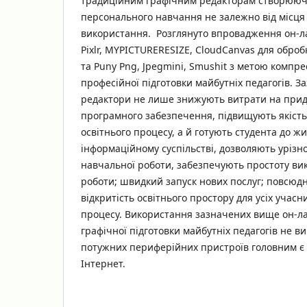
традиційним графічним редакторам створююч
персонального навчання не залежно від місця
використання. Розглянуто впровадження он-ла
Pixlr, MYPICTURERESIZE, CloudCanvas для обро
та Puny Png, Jpegmini, Smushit з метою компре
професійної підготовки майбутніх педагогів. З
редактори не лише знижують витрати на прид
програмного забезпечення, підвищують якість 
освітнього процесу, а й готують студента до ж
інформаційному суспільстві, дозволяють урізн
навчальної роботи, забезпечують простоту вик
роботи; швидкий запуск нових послуг; повсюдн
відкритість освітнього простору для усіх учас
процесу. Використання зазначених вище он-лай
графічної підготовки майбутніх педагогів не ви
потужних периферійних пристроїв головним є
Інтернет.