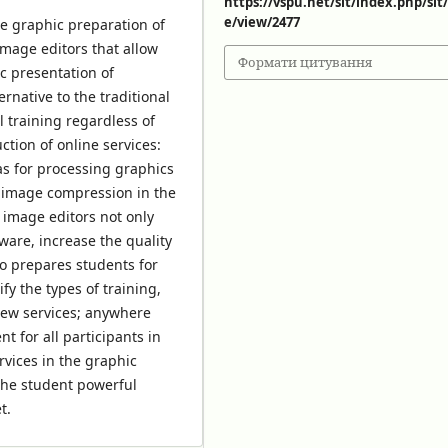
https://vspu.net/sit/index.php/sit/
e/view/2477
e graphic preparation of
image editors that allow
Формати цитування
ic presentation of
ernative to the traditional
l training regardless of
ction of online services:
s for processing graphics
 image compression in the
 image editors not only
ware, increase the quality
so prepares students for
fy the types of training,
 new services; anywhere
 for all participants in
rvices in the graphic
the student powerful
t.