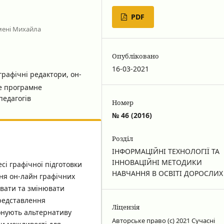
PDF
мені Михайла
Опубліковано
16-03-2021
графічні редактори, он-
не програмне
педагогів
Номер
№ 46 (2016)
Розділ
ІНФОРМАЦІЙНІ ТЕХНОЛОГІЇ ТА
ІННОВАЦІЙНІ МЕТОДИКИ
есі графічної підготовки
НАВЧАННЯ В ОСВІТІ ДОРОСЛИХ
ння он-лайн графічних
увати та змінювати
редставлення
Ліцензія
онують альтернативу
Авторське право (c) 2021 Сучасні