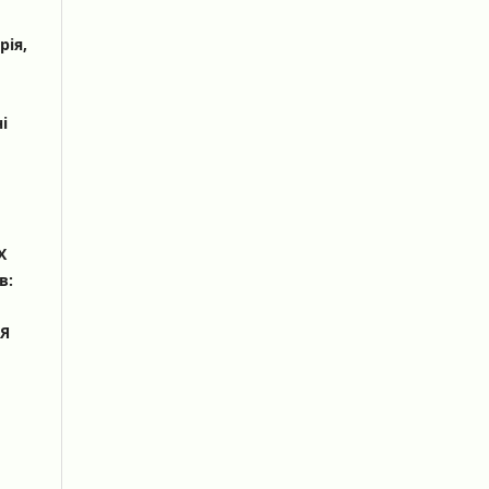
рія,
і
Х
в:
Я