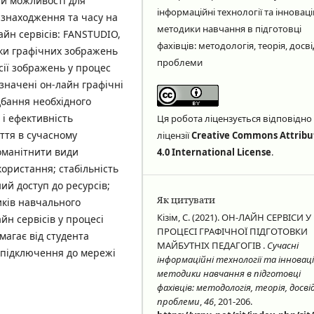
и можливості для
інформаційні технології та інноваці
 знаходження та часу на
методики навчання в підготовці
йн сервісів: FANSTUDIO,
фахівців: методологія, теорія, досві
бки графічних зображень
проблеми
сії зображень у процес
азначені он-лайн графічні
бання необхідного
і ефективність
Ця робота ліцензується відповідно
иття в сучасному
ліцензії
Creative Commons Attribu
оманітнити види
4.0 International License
.
ористання; стабільність
ий доступ до ресурсів;
Як цитувати
ників навчального
Кізім, С. (2021). ОН-ЛАЙН СЕРВІСИ У
н сервісів у процесі
ПРОЦЕСІ ГРАФІЧНОЇ ПІДГОТОВКИ
магає від студента
МАЙБУТНІХ ПЕДАГОГІВ .
Сучасні
 підключення до мережі
інформаційні технології та інноваці
методики навчання в підготовці
фахівців: методологія, теорія, досвід
проблеми
,
46
, 201-206.