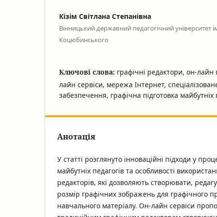
Кізім Світлана Степанівна
Вінницький державний педагогічний університет і
Коцюбинського
Ключові слова:
графічні редактори, он-лайн 
лайн сервіси, мережа Інтернет, спеціалізова
забезпечення, графічна підготовка майбутніх 
Анотація
У статті розглянуто інноваційні підходи у проц
майбутніх педагогів та особливості використа
редакторів, які дозволяють створювати, редаг
розмір графічних зображень для графічного п
навчального матеріалу. Он-лайн сервіси проп