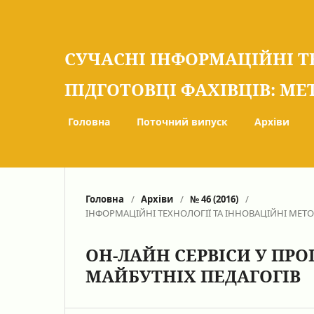
СУЧАСНІ ІНФОРМАЦІЙНІ Т
ПІДГОТОВЦІ ФАХІВЦІВ: МЕ
Головна
Поточний випуск
Архіви
Головна
/
Архіви
/
№ 46 (2016)
/
ІНФОРМАЦІЙНІ ТЕХНОЛОГІЇ ТА ІННОВАЦІЙНІ МЕТ
ОН-ЛАЙН СЕРВІСИ У ПРО
МАЙБУТНІХ ПЕДАГОГІВ