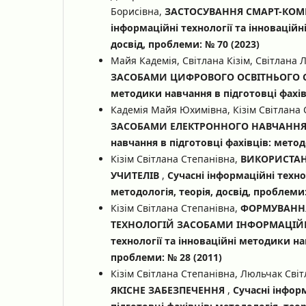
Борисівна,
ЗАСТОСУВАННЯ СМАРТ-КОМП
інформаційні технології та інноваційн
досвід, проблеми: № 70 (2023)
Майя Кадемія, Світлана Кізім, Світлана 
ЗАСОБАМИ ЦИФРОВОГО ОСВІТНЬОГО
методики навчання в підготовці фахівц
Кадемія Майя Юхимівна, Кізім Світлана
ЗАСОБАМИ ЕЛЕКТРОННОГО НАВЧАНН
навчання в підготовці фахівців: методо
Кізім Світлана Степанівна,
ВИКОРИСТАН
УЧИТЕЛІВ
,
Сучасні інформаційні техно
методологія, теорія, досвід, проблеми:
Кізім Світлана Степанівна,
ФОРМУВАННЯ
ТЕХНОЛОГІЙ ЗАСОБАМИ ІНФОРМАЦІЙ
технології та інноваційні методики нав
проблеми: № 28 (2011)
Кізім Світлана Степанівна, Люльчак Сві
ЯКІСНЕ ЗАБЕЗПЕЧЕННЯ
,
Сучасні інфор