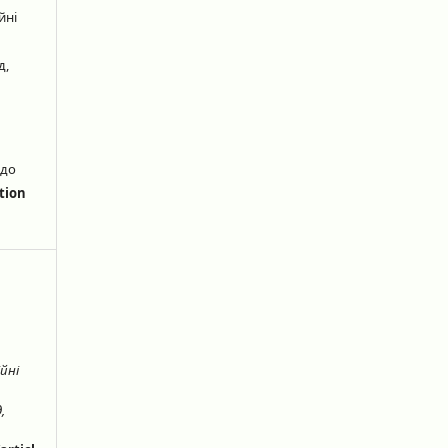
йні
д,
 до
tion
йні
,