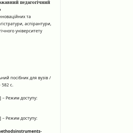
ержавний педагогічний
о
інноваційних та
агістратури, аспірантури,
ічного університету
ний посібник для вузів /
 582 с.
] – Режим доступу:
] – Режим доступу:
-methodsinstruments-