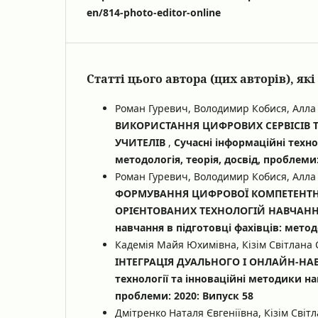
en/814-photo-editor-online
Статті цього автора (цих авторів), я
Роман Гуревич, Володимир Кобися, Алла 
ВИКОРИСТАННЯ ЦИФРОВИХ СЕРВІСІВ Т
УЧИТЕЛІВ
,
Сучасні інформаційні техно
методологія, теорія, досвід, проблеми:
Роман Гуревич, Володимир Кобися, Алла 
ФОРМУВАННЯ ЦИФРОВОЇ КОМПЕТЕНТНО
ОРІЄНТОВАНИХ ТЕХНОЛОГІЙ НАВЧАН
навчання в підготовці фахівців: методо
Кадемія Майя Юхимівна, Кізім Світлана 
ІНТЕГРАЦІЯ ДУАЛЬНОГО І ОНЛАЙН-НА
технології та інноваційні методики нав
проблеми: 2020: Випуск 58
Дмітренко Наталя Євгеніївна, Кізім Сві