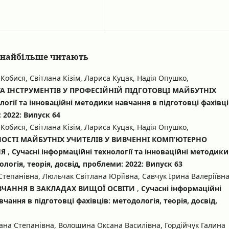
кі найбільше читають
Кобися, Світлана Кізім, Лариса Куцак, Надія Опушко,
А ІНСТРУМЕНТІВ У ПРОФЕСІЙНІЙ ПІДГОТОВЦІ МАЙБУТНІХ
логії та інноваційні методики навчання в підготовці фахівці
 2022: Випуск 64
Кобися, Світлана Кізім, Лариса Куцак, Надія Опушко,
СТІ МАЙБУТНІХ УЧИТЕЛІВ У ВИВЧЕННІ КОМП’ЮТЕРНО
НЯ
,
Сучасні інформаційні технології та інноваційні методики
логія, теорія, досвід, проблеми: 2022: Випуск 63
Степанівна, Люльчак Світлана Юріївна, Савчук Ірина Валеріївна
ВЧАННЯ В ЗАКЛАДАХ ВИЩОЇ ОСВІТИ
,
Сучасні інформаційні
чання в підготовці фахівців: методологія, теорія, досвід,
тлана Степанівна, Волошина Оксана Василівна, Гордійчук Галина