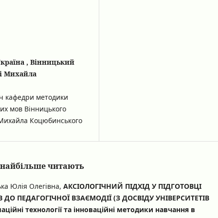
Україна , Вінницький
і Михайла
ач кафедри методики
их мов Вінницького
і Михайла Коцюбинського
кі найбільше читають
ка Юлія Олегівна,
АКСІОЛОГІЧНИЙ ПІДХІД У ПІДГОТОВЦІ
ДО ПЕДАГОГІЧНОЇ ВЗАЄМОДІЇ (З ДОСВІДУ УНІВЕРСИТЕТІВ
аційні технології та інноваційні методики навчання в