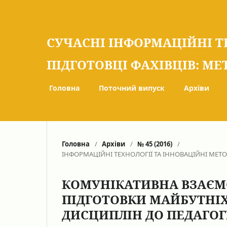
СУЧАСНІ ІНФОРМАЦІЙНІ Т
ПІДГОТОВЦІ ФАХІВЦІВ: МЕ
Головна
Поточний випуск
Архіви
Головна
/
Архіви
/
№ 45 (2016)
/
ІНФОРМАЦІЙНІ ТЕХНОЛОГІЇ ТА ІННОВАЦІЙНІ МЕТ
КОМУНІКАТИВНА ВЗАЄМ
ПІДГОТОВКИ МАЙБУТНІХ
ДИСЦИПЛІН ДО ПЕДАГОГ