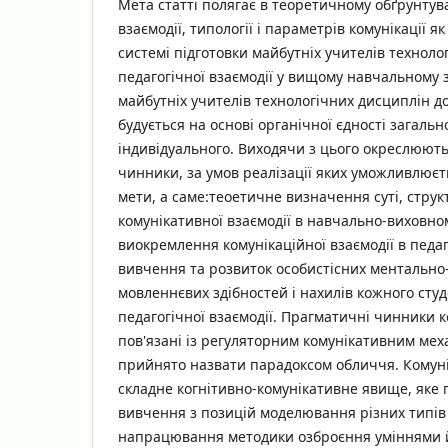
Мета статті полягає в теоретичному обґрунтув
взаємодії, типології і параметрів комунікації як
системі підготовки майбутніх учителів техноло
педагогічної взаємодії у вищому навчальному з
майбутніх учителів технологічних дисциплін до
будується на основі органічної єдності загальн
індивідуального. Виходячи з цього окреслюют
чинники, за умов реалізації яких уможливлюєт
мети, а саме:теоетичне визначення суті, структ
комунікативної взаємодії в навчально-виховно
виокремлення комунікаційної взаємодії в педаг
вивчення та розвиток особистісних ментально-
мовленнєвих здібностей і нахилів кожного студ
педагогічної взаємодії. Прагматичні чинники к
пов'язані із регуляторним комунікативним меха
прийнято назвати парадоксом обличчя. Комуні
складне когнітивно-комунікативне явище, яке 
вивчення з позицій моделювання різних типів 
напрацювання методики озброєння уміннями 