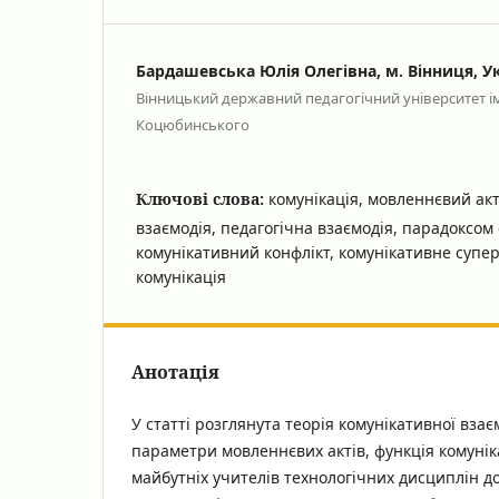
Бардашевська Юлія Олегівна, м. Вінниця, У
Вінницький державний педагогічний університет і
Коцюбинського
Ключові слова:
комунікація, мовленнєвий акт
взаємодія, педагогічна взаємодія, парадоксом
комунікативний конфлікт, комунікативне супе
комунікація
Анотація
У статті розглянута теорія комунікативної взаєм
параметри мовленнєвих актів, функція комуніка
майбутніх учителів технологічних дисциплін до 