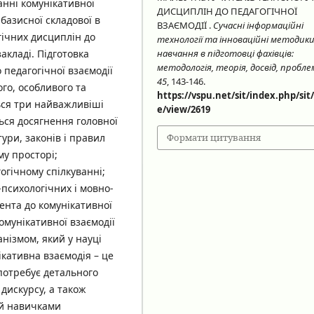
анні комунікативної
ДИСЦИПЛІН ДО ПЕДАГОГІЧНОЇ
 базисної складової в
ВЗАЄМОДІЇ .
Сучасні інформаційні
гічних дисциплін до
технології та інноваційні методик
акладі. Підготовка
навчання в підготовці фахівців:
методологія, теорія, досвід, пробл
 педагогічної взаємодії
45
, 143-146.
ого, особливого та
https://vspu.net/sit/index.php/sit/
ься три найважливіші
e/view/2619
ься досягнення головної
ури, законів і правил
Формати цитування
му просторі;
огічному спілкуванні;
психологічних і мовно-
ента до комунікативної
омунікативної взаємодії
нізмом, який у науці
кативна взаємодія – це
потребує детального
дискурсу, а також
й навичками