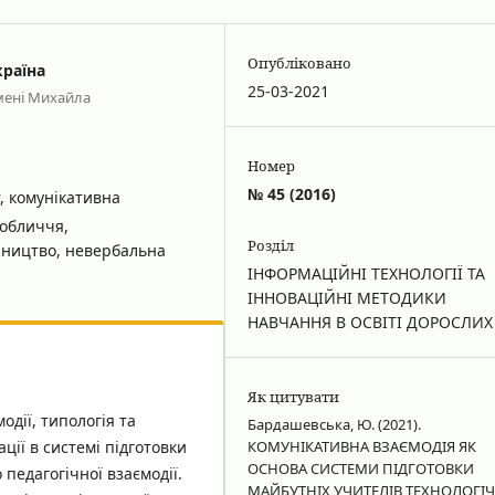
Опубліковано
країна
25-03-2021
мені Михайла
Номер
№ 45 (2016)
, комунікативна
 обличчя,
Розділ
рництво, невербальна
ІНФОРМАЦІЙНІ ТЕХНОЛОГІЇ ТА
ІННОВАЦІЙНІ МЕТОДИКИ
НАВЧАННЯ В ОСВІТІ ДОРОСЛИХ
Як цитувати
одії, типологія та
Бардашевська, Ю. (2021).
ції в системі підготовки
КОМУНІКАТИВНА ВЗАЄМОДІЯ ЯК
ОСНОВА СИСТЕМИ ПІДГОТОВКИ
педагогічної взаємодії.
МАЙБУТНІХ УЧИТЕЛІВ ТЕХНОЛОГІ