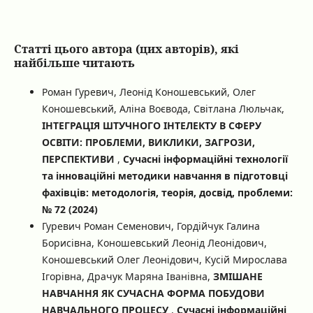
Статті цього автора (цих авторів), які
найбільше читають
Роман Гуревич, Леонід Коношевський, Олег
Коношевський, Аліна Воєвода, Світлана Люльчак,
ІНТЕГРАЦІЯ ШТУЧНОГО ІНТЕЛЕКТУ В СФЕРУ
ОСВІТИ: ПРОБЛЕМИ, ВИКЛИКИ, ЗАГРОЗИ,
ПЕРСПЕКТИВИ
,
Сучасні інформаційні технології
та інноваційні методики навчання в підготовці
фахівців: методологія, теорія, досвід, проблеми:
№ 72 (2024)
Гуревич Роман Семенович, Гордійчук Галина
Борисівна, Коношевський Леонід Леонідович,
Коношевський Олег Леонідович, Кусій Мирослава
Ігорівна, Драчук Маряна Іванівна,
ЗМІШАНЕ
НАВЧАННЯ ЯК СУЧАСНА ФОРМА ПОБУДОВИ
НАВЧАЛЬНОГО ПРОЦЕСУ
,
Сучасні інформаційні