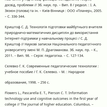
досвід, проблеми // Зб. наук. пр. – Вип. 8 / редкол. : І. А.
Зязюн (голова) та ін. – Київ-Вінниця : ООО «Планер», 2005.
– С. 336-344.
Криштоф С. Д. Технологія підготовки майбутнього вчителя
природничо-математичних дисциплін до використання
Інтернет-підтримки у навчальному процесі / С. Д.
Криштоф // Наукові записки Національного педагогічного
університету імені М. П. Драгоманова. Зб. наук. пр. – К.,
2011. – Вип. 98. – Серія: педагогіка. – С. 127-134.
Селевко Г. К. Современные педагогические технологии :
учебное пособие / Г. К. Селевко. – М. : Народное
образование, 1998. – 256 с.
Flowers L., Pascarella E. T., Pierson C. T. Information
technology use and cognitive outcomes in the first year of
college // The journal of higher education. Columbus. –