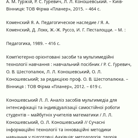
А. М. Гуржій, Р. С. Гуревич, Л. Л. Коношевський. – Київ-
Вінниця: ТОВ Фірма «Планер», 2015. – 464 с.
Коменский Я. А. Педагогическое наследие / Я. А.
Коменский, Д. Локк, Ж.-Ж. Руссо, И. Г. Песталоцци. – М. :
Педагогика, 1989. – 416 с.
Комп’ютерно орієнтовані засоби та мультимедійні
технології навчання : навчальний посібник / Р. С. Гуревич,
О. В. Шестопалюк, Л. Л. Коношевський, О. Л.
Коношевський; за редакцією проф. О. В. Шестопалюка. –
Вінниця : ТОВ Фірма «Планер», 2012. – 619 с.
Коношевський Л. Л. Аналіз засобів мультимедіа для
інтенсифікації та індивідуалізації самостійної роботи
студентів – майбутніх учителів математики / Л. Л.
Коношевський, О. Л. Коношевський // Сучасні
інформаційні технології та інноваційні методики
навчання у підготовці фахівців: методологія, теорія,