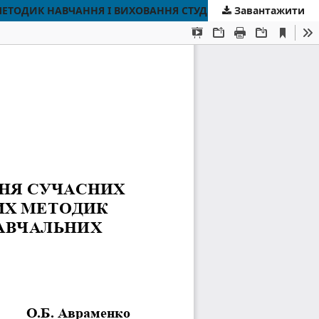
Завантажити
ПСИХОЛОГО-ПЕДАГОГІЧНІ ОСНОВИ ВПРОВАДЖЕННЯ СУЧАСНИХ ІНФОРМАЦІЙНИХ ТЕХНОЛОГІЙ ТА ІННОВАЦІЙНИХ МЕТОДИК НАВЧАННЯ І ВИХОВАННЯ СТУДЕНТІВ ВИЩИХ НАВЧАЛЬНИХ ЗАКЛАДІВ ІІІ-ІV РІВНІВ АКРЕДИТАЦІЇ