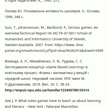
історія педагогіки». К., 1995. 25 с.
Лозова В.І. Пізнавальна активність школярів. X.: Основа,
1990. 348 с.
Susi, T., Johannesson, M., Backlund, P., Serious games: An
overview.Technical Report HS-IKI-TR-07-001/ School of
Humanities and Informatics/ University of Skövde,
Sweden.Available. 2007. from: https://www. diva-
portal.org/smash/record.jsf?pid=diva2%3A2416&dswid=5999
Воєвода, А. Л., Михайленко, Л. Ф., Пудова, С. С.
Застосування концепції «Game Based Learning» в
освітньому процесі. Фізика і математика у вищій і
середній школі. Науковий часопис НПУ імені М.
П.Драгоманова. 2018. Вип. 20. С. 38-24.
http://enpuir.npu.edu.ua/handle/123456789/25314
Gee J. P. What video games have to teach us about learning
and literacy. – New York : Palgrave Macmillan,