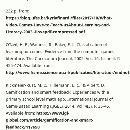
232 p. from:
https://blog.ufes.br/kyriafinardi/files/2017/10/What-
Video-Games-Have-to-Teach-usAbout-Learning-and-
Literacy-2003.-ilovepdf-compressed.pdf
.
O’Neil, H. F., Wainess, R., Baker, E. L. Classification of
learning outcomes: Evidence from the computer games
literature. The Curriculum Journal. 2005. Vol. 16, Issue 4. P.
455-474. Available from:
http://www.fisme.science.uu.nl/publicaties/literatuur/endnot
Kickmeier-Rust, M. D., Hillemann, E. C., & Albert, D.
Gamification and smart feedback: Experiences with a
primary school level math app. International Journal of
Game-Based Learning (IJGBL), 2014. Vol. 4(3). P. 35-46.
Available from:
https://www.igi-
global.com/article/gamification-and-smart-
feedback/117698