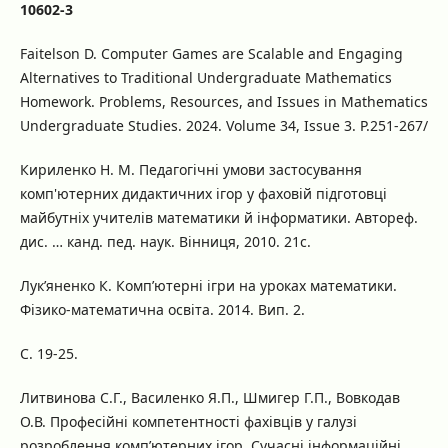
10602-3
Faitelson D. Computer Games are Scalable and Engaging
Alternatives to Traditional Undergraduate Mathematics
Homework. Problems, Resources, and Issues in Mathematics
Undergraduate Studies. 2024. Volume 34, Issue 3. P.251-267/
Кириленко Н. М. Педагогічні умови застосування
комп'ютерних дидактичних ігор у фаховій підготовці
майбутніх учителів математики й інформатики. Автореф.
дис. … канд. пед. наук. Вінниця, 2010. 21с.
Лук’яненко К. Комп’ютерні ігри на уроках математики.
Фізико-математична освіта. 2014. Вип. 2.
С. 19-25.
Литвинова С.Г., Василенко Я.П., Шмигер Г.П., Вовкодав
О.В. Професійні компетентності фахівців у галузі
розроблення комп’ютерних ігор. Сучасні інформаційні