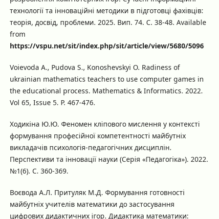
технології та інноваційні методики в підготовці фахівців:
теорія, досвід, проблеми. 2025. Вип. 74. С. 38-48. Available
from
https://vspu.net/sit/index.php/sit/article/view/5680/5096
Voievoda A., Pudova S., Konoshevskyi O. Radiness of
ukrainian mathematics teachers to use computer games in
the educational process. Mathematics & Informatics. 2022.
Vol 65, Issue 5. P. 467-476.
Ходикіна Ю.Ю. Феномен кліпового мислення у контексті
формування професійної компетентності майбутніх
викладачів психологія-педагогічних дисциплін.
Перспективи та інновації науки (Серія «Педагогіка»). 2022.
№1(6). С. 360-369.
Воєвода А.Л. Притуляк М.Д. Формування готовності
майбутніх учителів математики до застосування
цифрових дидактичних ігор. Дидактика математики: