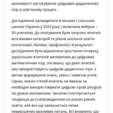
можливості застосування цифрових дидактичних
ігор в освітньому процесі.
Дослідження проводилося в міських і сільських
школах України у 2024 році ( величина вибірки –
55 учителів). До опитування були залучені вчителі
всіх вікових категорій та рівнів шкільної освіти
(початкової, базової, профільної). В результаті
дослідження було відзначено зростання інтересу
українських вчителів математики до цифрових
математичних ігор, з’ясовано, що деякі вчителі
вже використовують цифрові дидактичні ігри з
метою формування знань, умінь і навичок учнів.
Однак, кожен п'ятий вчитель не вважає за
необхідне використовувати цифрові ігрові ресурси
на уроках математики. Загалом спостерігається
тенденція до їх впровадження на різних рівнях
освіти, але все ще залишається низка
невирішених важливих питань. Встановлено, що