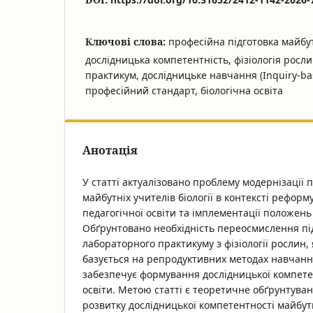
Ключові слова:
професійна підготовка майбут
дослідницька компетентність, фізіологія росл
практикум, дослідницьке навчання (Inquiry-bas
професійний стандарт, біологічна освіта
Анотація
У статті актуалізовано проблему модернізації 
майбутніх учителів біології в контексті рефор
педагогічної освіти та імплементації положень
Обґрунтовано необхідність переосмислення під
лабораторного практикуму з фізіології рослин,
базується на репродуктивних методах навчанн
забезпечує формування дослідницької компете
освіти. Метою статті є теоретичне обґрунтува
розвитку дослідницької компетентності майбут