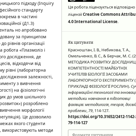
ницького підходу (Inquiry
Ця робота ліцензується відповідно
офесійного стандарту
ліцензії
Creative Commons Attribu
 зокрема в частині
4.0 International License
.
оваційної (Д1.3)
енталь но апробовано
удовану за принципом
Як цитувати
до рівнів організації
Красноштан, І. В., Небикова, Т. А.,
а робота «Плазмоліз і
Омельченко, В. С., & Берчак, М. С. (2
ого дослідження, де
МЕТОДИКА РОЗВИТКУ ДОСЛІДНИЦ
есів, відходячи від
КОМПЕТЕНТНОСТІ МАЙБУТНІХ
му рівні (лабораторна
УЧИТЕЛІВ БІОЛОГІЇ ЗАСОБАМИ
 дослідження залежності,
ЛАБОРАТОРНОГО ЕКСПЕРИМЕНТУ 
рименту з вивчення
ПРИКЛАДІ ФІЗІОЛОГІЇ РОСЛИН).
Су
гості) на фізіологічні
інформаційні технології та інноваці
дик до умов шкільного
методики навчання в підготовці
і розвиток») розроблено
фахівців: методологія, теорія, досвід
 вивчення морфології
проблеми
,
79
, 114-127.
https://doi.org/10.31652/2412-1142-
регуляція). Це дозволило
79-114-127
 межах якого студенти
, використовують методи
Формати цитування