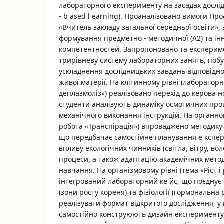
лабораторного експерименту на засадах дослід
- b ased l earning). Проаналізовано вимоги Пр
«Вчитель закладу загальної середньої освіти»,
формування предметно - методичної (А2) та інн
компетентностей. Запропоновано та експерим
трирівневу систему лабораторних занять, поб
ускладнення дослідницьких завдань відповідно 
живої матерії. На клітинному рівні (лабораторн
деплазмоліз») реалізовано перехід до керова н
студенти аналізують динаміку осмотичних проц
механічного виконання інструкцій. На органно
робота «Транспірація») впроваджено методику
що передбачає самостійне планування е кспе
впливу екологічних чинників (світла, вітру, воло
процеси, а також адаптацію академічних мето
навчання. На організмовому рівні (тема «Ріст 
інтегрований лабораторний ке йс, що поєднує
(зони росту кореня) та фізіології (гормональна 
реалізувати формат відкритого дослідження, у
самостійно конструюють дизайн експерименту