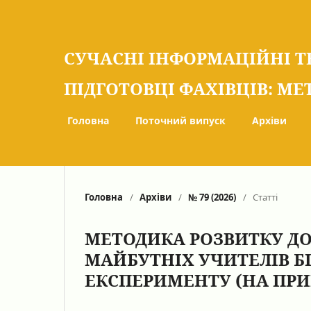
СУЧАСНІ ІНФОРМАЦІЙНІ Т
ПІДГОТОВЦІ ФАХІВЦІВ: МЕ
Головна
Поточний випуск
Архіви
Головна
/
Архіви
/
№ 79 (2026)
/
Статті
МЕТОДИКА РОЗВИТКУ Д
МАЙБУТНІХ УЧИТЕЛІВ Б
ЕКСПЕРИМЕНТУ (НА ПРИК