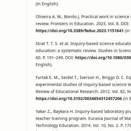
(in English).
Oliveira A. W., Bonito J. Practical work in scienc
review. Frontiers in Education. 2023. Vol. 8. DOI:
https://doi.org/10.3389/feduc.2023.1151641
(in
Strat T. T. S. et al. Inquiry-based science educat
education: a systematic review. Studies in Scienc
60. P. 191–249. DOI:
https://doi.org/10.1080/03
English).
Furtak E. M., Seidel T., Iverson H., Briggs D. C. 
experimental studies of inquiry-based science t
Review of Educational Research. 2012. Vol. 82, No
https://doi.org/10.3102/0034654312457206
(in 
Yakar Z., Baykara H. Inquiry-based laboratory pra
teacher training program. Eurasia Journal of M
Technology Education. 2014. Vol. 10, No. 2. P. 17