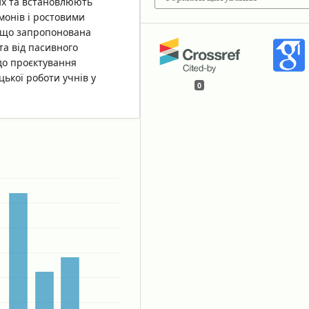
их та встановлюють
рмонів і ростовими
, що запропонована
та від пасивного
 до проєктування
цької роботи учнів у
0