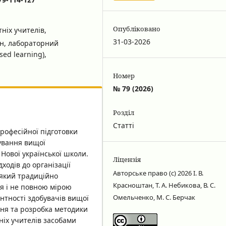
Опубліковано
ніх учителів,
31-03-2026
ин, лабораторний
ed learning),
Номер
№ 79 (2026)
Розділ
Статті
професійної підготовки
мування вищої
 Нової української школи.
Ліцензія
ходів до організації
Авторське право (c) 2026 І. В.
 який традиційно
Красноштан, Т. А. Небикова, В. С.
я і не повною мірою
Омельченко, М. С. Берчак
нтності здобувачів вищої
ння та розробка методики
ніх учителів засобами