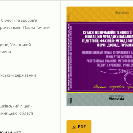
біології та здоров’я
рситет імені Павла Тичини
юдини, Уманський
Тичини
манський державний
рашківський ліцей»
інницької області
PDF
79-114-127