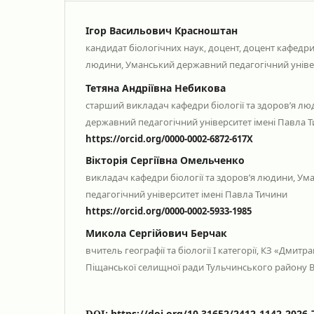
Ігор Васильович Красноштан
кандидат біологічних наук, доцент, доцент кафедри 
людини, Уманський державний педагогічний уніве
Тетяна Андріївна Небикова
старший викладач кафедри біології та здоров’я л
державний педагогічний університет імені Павла 
https://orcid.org/0000-0002-6872-617X
Вікторія Сергіївна Омельченко
викладач кафедри біології та здоров’я людини, У
педагогічний університет імені Павла Тичини
https://orcid.org/0000-0002-5933-1985
Микола Сергійович Берчак
вчитель географії та біології І категорії, КЗ «Дмит
Піщанської селищної ради Тульчинського району В
DOI:
https://doi.org/10.31652/2412-1142-2026-