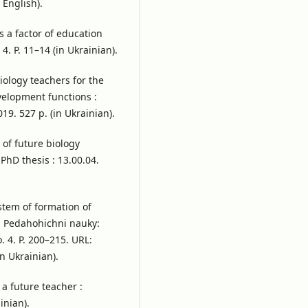
 English).
 a factor of education
4. P. 11–14 (in Ukrainian).
iology teachers for the
velopment functions :
9. 527 p. (in Ukrainian).
of future biology
 PhD thesis : 13.00.04.
stem of formation of
. Pedahohichni nauky:
o. 4. P. 200–215. URL:
in Ukrainian).
 a future teacher :
inian).