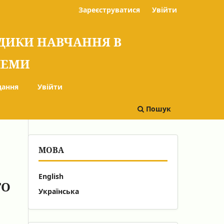
Зареєструватися
Увійти
ОДИКИ НАВЧАННЯ В
БЛЕМИ
дання
Увійти
Пошук
МОВА
English
ГО
Українська