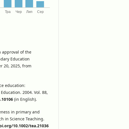
n approval of the
ndary Education
er 20, 2025, from
nce education:
 Education. 2004. Vol. 88,
e.10106
(in English).
veness in primary and
ch in Science Teaching.
oi.org/10.1002/tea.21036