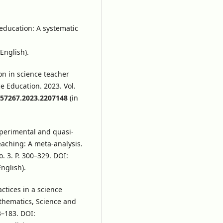
e education: A systematic
 English).
ion in science teacher
e Education. 2023. Vol.
057267.2023.2207148
(in
Experimental and quasi-
eaching: A meta-analysis.
. 3. P. 300–329. DOI:
English).
ctices in a science
athematics, Science and
3–183. DOI: