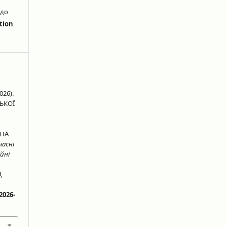
 до
tion
026).
ЬКОЇ
(НА
часні
йні
,
2026-