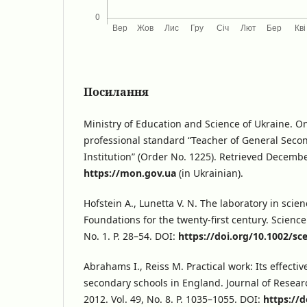
Посилання
Ministry of Education and Science of Ukraine. O
professional standard “Teacher of General Seco
Institution” (Order No. 1225). Retrieved Decemb
https://mon.gov.ua
(in Ukrainian).
Hofstein A., Lunetta V. N. The laboratory in scie
Foundations for the twenty-first century. Science
No. 1. P. 28–54. DOI:
https://doi.org/10.1002/sc
Abrahams I., Reiss M. Practical work: Its effecti
secondary schools in England. Journal of Resear
2012. Vol. 49, No. 8. P. 1035–1055. DOI:
https://d