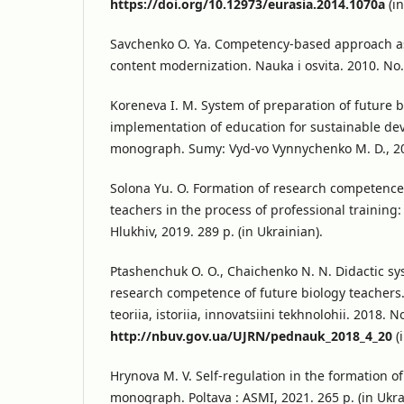
https://doi.org/10.12973/eurasia.2014.1070a
(in
Savchenko O. Ya. Competency-based approach as
content modernization. Nauka i osvita. 2010. No. 
Koreneva I. M. System of preparation of future b
implementation of education for sustainable de
monograph. Sumy: Vyd-vo Vynnychenko M. D., 201
Solona Yu. O. Formation of research competence 
teachers in the process of professional training:
Hlukhiv, 2019. 289 p. (in Ukrainian).
Ptashenchuk O. O., Chaichenko N. N. Didactic sy
research competence of future biology teachers
teoriia, istoriia, innovatsiini tekhnolohii. 2018. N
http://nbuv.gov.ua/UJRN/pednauk_2018_4_20
(
Hrynova M. V. Self-regulation in the formation of
monograph. Poltava : ASMI, 2021. 265 р. (in Ukra