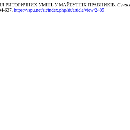
ВАННЯ РИТОРИЧНИХ УМІНЬ У МАЙБУТНІХ ПРАВНИКІВ.
Сучасн
34-637.
https://vspu.net/sit/index.php/sit/article/view/2485