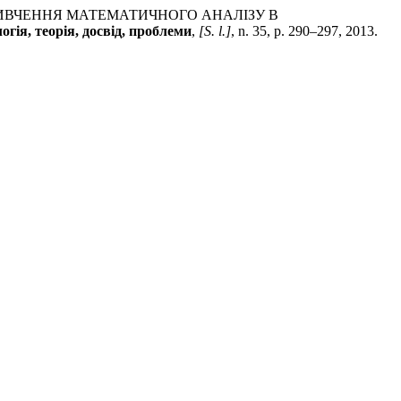
Ї ВИВЧЕННЯ МАТЕМАТИЧНОГО АНАЛІЗУ В
огія, теорія, досвід, проблеми
,
[S. l.]
, n. 35, p. 290–297, 2013.