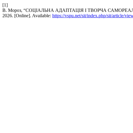
[1]
В. Мороз, “СОЦІАЛЬНА АДАПТАЦІЯ І ТВОРЧА САМОРЕА
2026. [Online]. Available:
https://vspu.net/sit/index.php/sit/article/vi