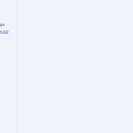
 до
n 4.0