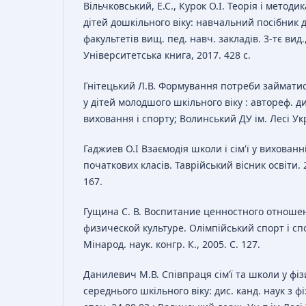
Вільчковський, Е.С., Курок О.І. Теорія і метод
дітей дошкільного віку: навчальний посібник 
факультетів вищ. пед. навч. закладів. 3-тє вид.
Університетська книга, 2017. 428 с.
Гнітецький Л.В. Формування потреби займати
у дітей молодшого шкільного віку : автореф. дис
виховання і спорту; Волинський ДУ ім. Лесі Укр
Гаджиев О.І Взаємодія школи і сім'ї у вихованн
початкових класів. Таврійський вісник освіти. 2
167.
Гущина С. В. Воспитание ценностного отноше
физической культуре. Олімпійський спорт і спор
Мінарод. наук. конгр. К., 2005. С. 127.
Данилевич М.В. Співпраця сім’ї та школи у фі
середнього шкільного віку: дис. канд. наук з фі