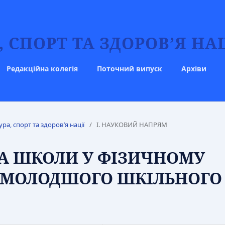
 СПОРТ ТА ЗДОРОВ’Я НАЦ
Редакційна колегія
Поточний випуск
Архіви
ура, спорт та здоров’я нації
/
І. НАУКОВИЙ НАПРЯМ
 ТА ШКОЛИ У ФІЗИЧНОМУ
Й МОЛОДШОГО ШКІЛЬНОГО