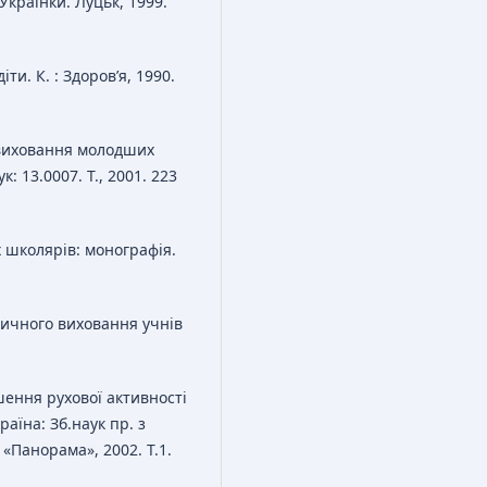
 Українки. Луцьк, 1999.
ти. К. : Здоров’я, 1990.
 виховання молодших
: 13.0007. Т., 2001. 223
 школярів: монографія.
зичного виховання учнів
шення рухової активності
аїна: Зб.наук пр. з
м «Панорама», 2002. Т.1.