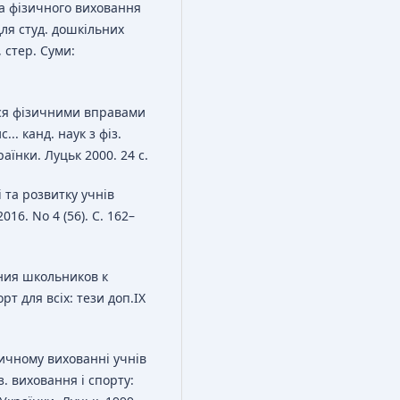
ика фізичного виховання
для студ. дошкільних
, стер. Суми:
ся фізичними вправами
... канд. наук з фіз.
аїнки. Луцьк 2000. 24 с.
і та розвитку учнів
016. No 4 (56). С. 162–
ния школьников к
т для всіх: тези доп.ІХ
зичному вихованні учнів
з. виховання і спорту: