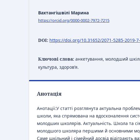
Вахтангішвілі Марина
https://orcid.org/0000-0002-7972-7215
DOI:
https://doi.org/10.31652/2071-5285-2019-7
Ключові слова:
анкетування, молодший шкіль
культура, здоров’я.
Анотація
Анотації:У статті розглянута актуальна проблем
школи, яка спрямована на вдосконалення сис
молодших школярів. Актуальність. Школа та сі
молодшого школяра першими й основними моде
Саме шкільний і сімейний досвід відіграють в