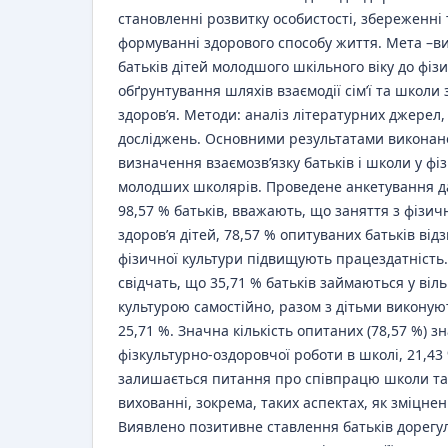
становленні розвитку особистості, збереженні 
формуванні здорового способу життя. Мета –в
батьків дітей молодшого шкільного віку до фіз
обґрунтування шляхів взаємодії сім’ї та школ
здоров’я. Методи: аналіз літературних джерел,
досліджень. Основними результатами виконан
визначення взаємозв’язку батьків і школи у ф
молодших школярів. Проведене анкетування д
98,57 % батьків, вважають, що заняття з фізи
здоров’я дітей, 78,57 % опитуваних батьків від
фізичної культури підвищують працездатність
свідчать, що 35,71 % батьків займаються у ві
культурою самостійно, разом з дітьми викону
25,71 %. Значна кількість опитаних (78,57 %) з
фізкультурно-оздоровчої роботи в школі, 21,43
залишається питання про співпрацю школи та с
вихованні, зокрема, таких аспектах, як зміцнен
Виявлено позитивне ставлення батьків дорегу