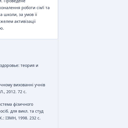
ми. Проведене
оналення роботи сім’ї та
а школи, за умов її
ажелем активізації
ю.
 здоровье: теория и
ичному вихованні учнів
., 2012. 72 с.
Система фізичного
іб. для викл. та студ
К.: ІЗМН, 1998. 232 с.