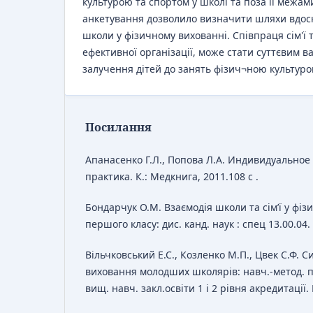
культурою та спортом у школі та поза її межа
анкетування дозволило визначити шляхи вдоск
школи у фізичному вихованні. Співпраця сім'ї т
ефективної організації, може стати суттєвим в
залучення дітей до занять фізич¬ною культуро
Посилання
Апанасенко Г.Л., Попова Л.А. Индивидуальное
практика. К.: Медкнига, 2011.108 c .
Бондарчук О.М. Взаємодія школи та сім’ї у фіз
першого класу: дис. канд. наук : спец 13.00.04. Л
Вільчковський Е.С., Козленко М.П., Цвек С.Ф. 
виховання молодших школярів: навч.-метод. пос
вищ. навч. закл.освіти 1 і 2 рівня акредитації. 