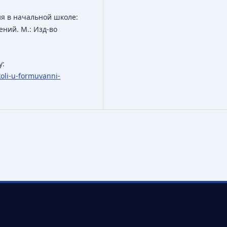
я в начальной школе:
ений. М.: Изд-во
у:
koli-u-formuvanni-