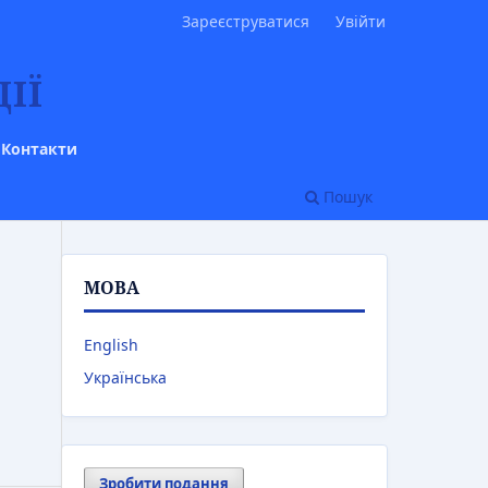
Зареєструватися
Увійти
ІЇ
Контакти
Пошук
МОВА
English
Українська
Зробити подання