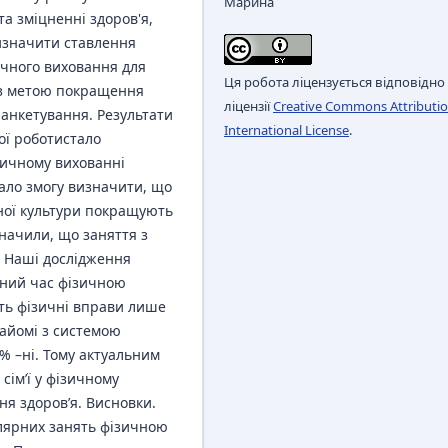
Марина
та зміцненні здоров'я,
изначити ставлення
ичного виховання для
Ця робота ліцензується відповідно
и з метою покращення
ліцензії
Creative Commons Attributio
 анкетування. Результати
International License
.
ої роботистало
ізичному вихованні
ало змогу визначити, що
чної культури покращують
значили, що заняття з
. Наші дослідження
льний час фізичною
ють фізичні вправи лише
найомі з системою
 % –ні. Тому актуальним
ім’ї у фізичному
ня здоров’я. Висновки.
лярних занять фізичною