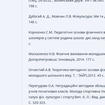
спец. 24.00.02 ; Волинський держ. Ун-т ім.Лесі
198 с.
Дубогай А. Д., Мовчан Л.В. Фізкультура: Ми та ді
146 с.
Корнієнко С.М. Педагогічні основи фізичного
школярів у системі родина школа: дис.канд наук
с.
Москаленко Н.В. Фізичне виховання молодших
Дніпропетровськ: Інновація, 2014. 177 с.
Огнистий А.В. Теоретико-методичні основи фі
молодшого шкільного віку. Т. : ТАЙП,2012. 43 с.
Перегудова О.А. Нетрадиційні методики збіль
учнів початкових класів. Молода спортивна Укр
галузі фіз. культури і спорту.Вип. 6. Л.: Вид. ді
С. 320-323.