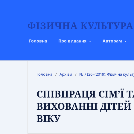
ФІЗИЧНА КУЛЬТУРА,
Головна
Про видання
Авторам
Головна
/
Архіви
/
№ 7 (26) (2019): Фізична культ
СПІВПРАЦЯ СІМ’Ї
ВИХОВАННІ ДІТЕ
ВІКУ