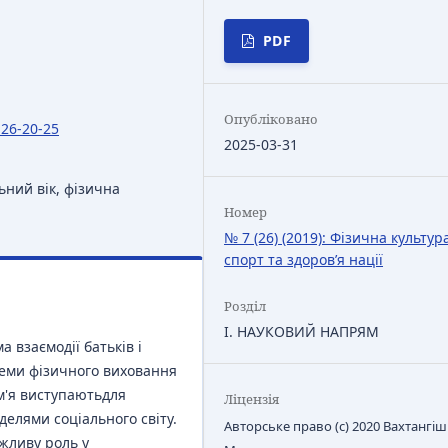
PDF
Опубліковано
-26-20-25
2025-03-31
ний вік, фізична
Номер
№ 7 (26) (2019): Фізична культур
спорт та здоров’я нації
Розділ
І. НАУКОВИЙ НАПРЯМ
а взаємодії батьків і
теми фізичного виховання
м'я виступаютьдля
Ліцензія
лями соціального світу.
Авторське право (c) 2020 Вахтангіш
ажливу роль у