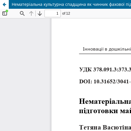
Нематеріальна культурна спадщина як чинник фахової під