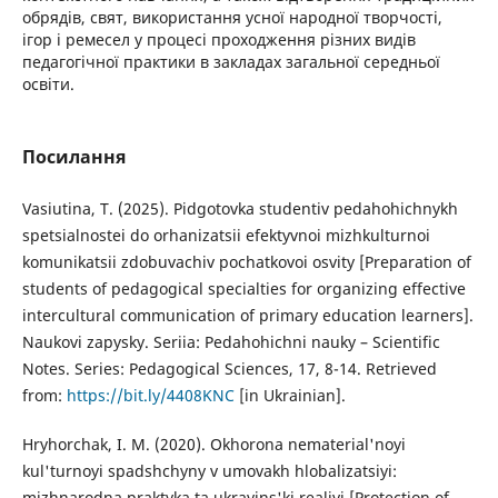
обрядів, свят, використання усної народної творчості,
ігор і ремесел у процесі проходження різних видів
педагогічної практики в закладах загальної середньої
освіти.
Посилання
Vasiutina, T. (2025). Pidgotovka studentiv pedahohichnykh
spetsialnostei do orhanizatsii efektyvnoi mizhkulturnoi
komunikatsii zdobuvachiv pochatkovoi osvity [Preparation of
students of pedagogical specialties for organizing effective
intercultural communication of primary education learners].
Naukovi zapysky. Seriia: Pedahohichni nauky – Scientific
Notes. Series: Pedagogical Sciences, 17, 8-14. Retrieved
from:
https://bit.ly/4408KNC
[in Ukrainian].
Hryhorchak, I. M. (2020). Okhorona nematerial'noyi
kul'turnoyi spadshchyny v umovakh hlobalizatsiyi:
mizhnarodna praktyka ta ukrayins'ki realiyi [Protection of