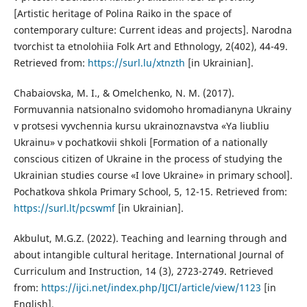
[Artistic heritage of Polina Raiko in the space of
contemporary culture: Current ideas and projects]. Narodna
tvorchist ta etnolohiia Folk Art and Ethnology, 2(402), 44-49.
Retrieved from:
https://surl.lu/xtnzth
[in Ukrainian].
Chabaiovska, M. I., & Omelchenko, N. M. (2017).
Formuvannia natsionalno svidomoho hromadianyna Ukrainy
v protsesi vyvchennia kursu ukrainoznavstva «Ya liubliu
Ukrainu» v pochatkovii shkoli [Formation of a nationally
conscious citizen of Ukraine in the process of studying the
Ukrainian studies course «I love Ukraine» in primary school].
Pochatkova shkola Primary School, 5, 12-15. Retrieved from:
https://surl.lt/pcswmf
[in Ukrainian].
Akbulut, M.G.Z. (2022). Teaching and learning through and
about intangible cultural heritage. International Journal of
Curriculum and Instruction, 14 (3), 2723-2749. Retrieved
from:
https://ijci.net/index.php/IJCI/article/view/1123
[in
English].