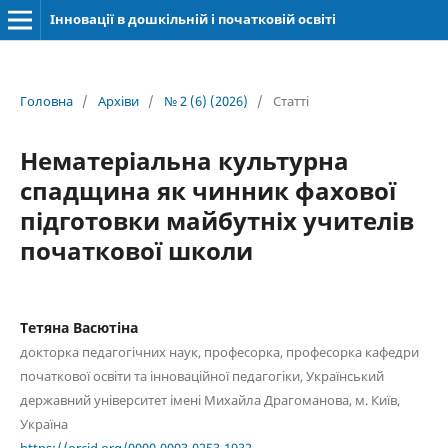
Інновації в дошкільній і початковій освіті
Головна
/
Архіви
/
№ 2 (6) (2026)
/
Статті
Нематеріальна культурна
спадщина як чинник фахової
підготовки майбутніх учителів
початкової школи
Тетяна Васютіна
докторка педагогічних наук, професорка, професорка кафедри
початкової освіти та інноваційної педагогіки, Український
державний університет імені Михайла Драгоманова, м. Київ,
Україна
https://orcid.org/0000-0003-0253-1932