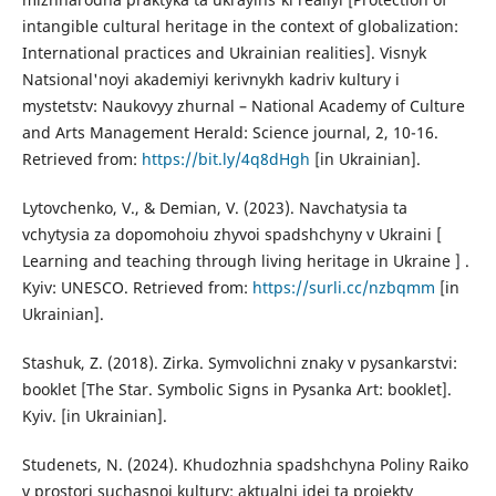
intangible cultural heritage in the context of globalization:
International practices and Ukrainian realities]. Visnyk
Natsional'noyi akademiyi kerivnykh kadriv kultury i
mystetstv: Naukovyy zhurnal – National Academy of Culture
and Arts Management Herald: Science journal, 2, 10-16.
Retrieved from:
https://bit.ly/4q8dHgh
[in Ukrainian].
Lytovchenko, V., & Demian, V. (2023). Navchatysia ta
vchytysia za dopomohoiu zhyvoi spadshchyny v Ukraini [
Learning and teaching through living heritage in Ukraine ] .
Kyiv: UNESCO. Retrieved from:
https://surli.cc/nzbqmm
[in
Ukrainian].
Stashuk, Z. (2018). Zirka. Symvolichni znaky v pysankarstvi:
booklet [The Star. Symbolic Signs in Pysanka Art: booklet].
Kyiv. [in Ukrainian].
Studenets, N. (2024). Khudozhnia spadshchyna Poliny Raiko
v prostori suchasnoi kultury: aktualni idei ta proiekty