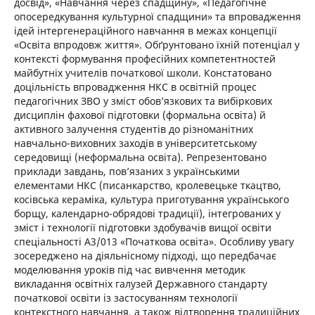
досвід», «Навчання через спадщину», «Педагогічне
опосередкування культурної спадщини» та впровадження
ідей інтергенераційного навчання в межах концепції
«Освіта впродовж життя». Обґрунтовано їхній потенціал у
контексті формування професійних компетентностей
майбутніх учителів початкової школи. Констатовано
доцільність впровадження НКС в освітній процес
педагогічних ЗВО у зміст обов’язкових та вибіркових
дисциплін фахової підготовки (формальна освіта) й
активного залучення студентів до різноманітних
навчально-виховних заходів в університетському
середовищі (неформальна освіта). Репрезентовано
приклади завдань, пов’язаних з українськими
елементами НКС (писанкарство, кролевецьке ткацтво,
косівська кераміка, культура приготування українського
борщу, календарно-обрядові традиції), інтегрованих у
зміст і технології підготовки здобувачів вищої освіти
спеціальності А3/013 «Початкова освіта». Особливу увагу
зосереджено на діяльнісному підході, що передбачає
моделювання уроків під час вивчення методик
викладання освітніх галузей Державного стандарту
початкової освіти із застосуванням технології
контекстного навчання, а також відтворення традиційних