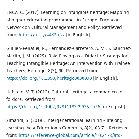
ENCATC. (2017). Learning on intangible heritage: Mapping
of higher education programmes in Europe. European
Network on Cultural Management and Policy. Retrieved
from:
https://bit.ly/44XSuNz
[in English].
Guillén-Peñafiel, R., Hernández-Carretero, A. M., & Sánchez-
Martín, J. M. (2025). Role-Playing as a Didactic Strategy for
Teaching Intangible Heritage: An Intervention with Trainee
Teachers. Heritage, 8(3), 90. Retrieved from:
https://doi.org/10.3390/heritage8030090
[in English].
Hafstein, V. T. (2012). Cultural Heritage: a companion to
folklore. Retrieved from:
https://doi.org/10.1002/9781118379936.ch26
[in English].
Simándi, S. (2018). Intergenerational learning – lifelong
learning. Acta Educationis Generalis, 8(2), 63-71. Retrieved
from:
https://reference-global.com/article/10.2478/atd-