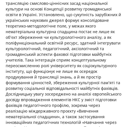
трансляцію смислово-ціннісних засад національної
культури на основі Концепції розвитку громадянської
освіти в Україні. Установлено, що сукупність зарубіжних й
українських наукових джерел формує консолідоване
теоретико-методологічне поле, у межах якого
нематеріальна культурна спадщина постає не лише як
об’єкт збереження чи культурологічного аналізу, а як
поліфункціональний освітній ресурс, здатний інтегрувати
культурологічний, педагогічний, аксіологічний та
громадянський аспекти фахової підготовки майбутніх
учителів. Така інтеграція сприяє концептуальному
переосмисленню ролі університету як соціокультурного
інституту, що функціонує не лише як осередок
продукування й трансляції знань, а й як простір
формування цінностей, збереження культурної пам’яті та
розвитку соціальної відповідальності майбутніх фахівців.
Дослідницьку увагу зосереджено на аналізі європейського
досвіду впровадження елементів НКС у зміст підготовки
фахівців педагогічного профілю, зокрема через
реалізацію міждержавного проєкту «Вивчення
нематеріальної спадщини», а також застосування
інноваційних педагогічних технологій «Навчання через