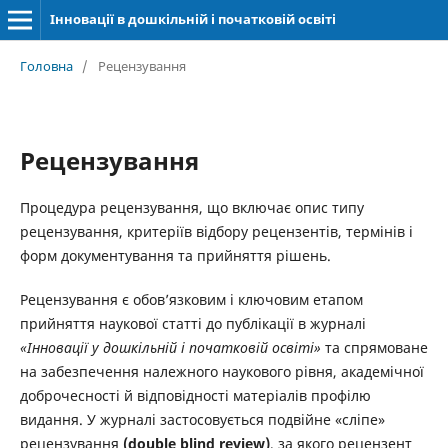
Інновації в дошкільній і початковій освіті
Головна
/
Рецензування
Рецензування
Процедура рецензування, що включає опис типу
рецензування, критеріїв відбору рецензентів, термінів і
форм документування та прийняття рішень.
Рецензування є обов’язковим і ключовим етапом
прийняття наукової статті до публікації в журналі
«Інновації у дошкільній і початковій освіті»
та спрямоване
на забезпечення належного наукового рівня, академічної
доброчесності й відповідності матеріалів профілю
видання. У журналі застосовується подвійне «сліпе»
рецензування
(double blind review)
, за якого рецензент