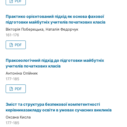
PDF
Практико орієнтований підхід як основа фахової
підготовки майбутніх учителів початкових класів
Вікторія Поберецька, Наталія Федорчук
161-176
PDF
Праксеологічний підхід до підготовки майбутніх
учителів початкових класів
Антоніна Олійник
177-185
PDF
Зміст та структура безпекової компетентності
керівниказакладу освіти в умовах сучасних викликів
Оксана Кисла
177-185