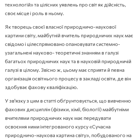
технологій» та цілісних уявлень про світ як дійсність,
своє місце і роль в ньому.
Як творець своєї власної природничо-наукової
картини світу, майбутній вчитель природничих наук має
свідомо і цілеспрямовано опановувати системно-
узагальнені науково- теоретичні знанням в галузі
багатьох природничих наук та в науковій природничій
галузі в цілому. Звісно ж, цьому має сприяти й певна
організація освітнього процесу в закладі освіти, де він
здобуває фахову кваліфікацію.
У зв'язку з цим в статті обґрунтовується, що вивченню
фахових дисциплін (фізики, хімії, біології) майбутніми
вчителями природничих наук має передувати
освоєння ними інтегрованого курсу «Сучасна
природничо-наукова картина світу», побудованого на