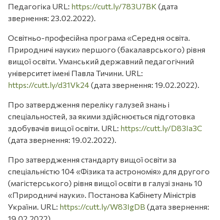
Педагогіка URL:
https://cutt.ly/783U7BK
(дата
звернення: 23.02.2022).
Освітньо-професійна програма «Середня освіта.
Природничі науки» першого (бакалаврського) рівня
вищої освіти. Уманський державний педагогічний
університет імені Павла Тичини. URL:
https://cutt.ly/d31Vk24
(дата звернення: 19.02.2022).
Про затвердження переліку галузей знань і
спеціальностей, за якими здійснюється підготовка
здобувачів вищої освіти. URL:
https://cutt.ly/D83Ia3C
(дата звернення: 19.02.2022).
Про затвердження стандарту вищої освіти за
спеціальністю 104 «Фізика та астрономія» для другого
(магістерського) рівня вищої освіти в галузі знань 10
«Природничі науки». Постанова Кабінету Міністрів
України. URL:
https://cutt.ly/W83IgDB
(дата звернення:
19.02.2022).