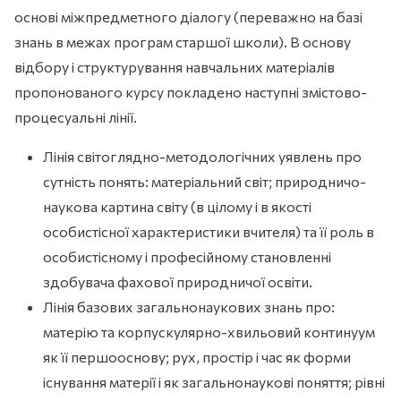
основі міжпредметного діалогу (переважно на базі
знань в межах програм старшої школи). В основу
відбору і структурування навчальних матеріалів
пропонованого курсу покладено наступні змістово-
процесуальні лінії.
Лінія світоглядно-методологічних уявлень про
сутність понять: матеріальний світ; природничо-
наукова картина світу (в цілому і в якості
особистісної характеристики вчителя) та її роль в
особистісному і професійному становленні
здобувача фахової природничої освіти.
Лінія базових загальнонаукових знань про:
матерію та корпускулярно-хвильовий континуум
як її першооснову; рух, простір і час як форми
існування матерії і як загальнонаукові поняття; рівні