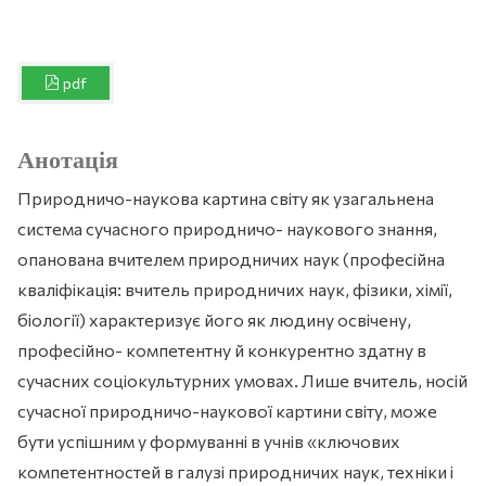
pdf
Анотація
Природничо-наукова картина світу як узагальнена
система сучасного природничо- наукового знання,
опанована вчителем природничих наук (професійна
кваліфікація: вчитель природничих наук, фізики, хімії,
біології) характеризує його як людину освічену,
професійно- компетентну й конкурентно здатну в
сучасних соціокультурних умовах. Лише вчитель, носій
сучасної природничо-наукової картини світу, може
бути успішним у формуванні в учнів «ключових
компетентностей в галузі природничих наук, техніки і