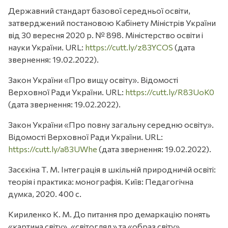
Державний стандарт базової середньої освіти,
затверджений постановою Кабінету Міністрів України
від 30 вересня 2020 р. № 898. Міністерство освіти і
науки України. URL:
https://cutt.ly/z83YCOS
(дата
звернення: 19.02.2022).
Закон України «Про вищу освіту». Відомості
Верховної Ради України. URL:
https://cutt.ly/R83UoK0
(дата звернення: 19.02.2022).
Закон України «Про повну загальну середню освіту».
Відомості Верховної Ради України. URL:
https://cutt.ly/a83UWhe
(дата звернення: 19.02.2022).
Засєкіна Т. М. Інтеграція в шкільній природничій освіті:
теорія і практика: монографія. Київ: Педагогічна
думка, 2020. 400 с.
Кириленко К. М. До питання про демаркацію понять
«картина світу», «світогляд» та «образ світу».