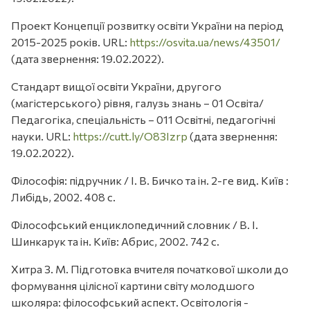
Проект Концепції розвитку освіти України на період
2015-2025 років. URL:
https://osvita.ua/news/43501/
(дата звернення: 19.02.2022).
Стандарт вищої освіти України, другого
(магістерського) рівня, галузь знань – 01 Освіта/
Педагогіка, спеціальність – 011 Освітні, педагогічні
науки. URL:
https://cutt.ly/O83Izrp
(дата звернення:
19.02.2022).
Філософія: підручник / І. В. Бичко та ін. 2-ге вид. Київ :
Либідь, 2002. 408 с.
Філософський енциклопедичний словник / В. І.
Шинкарук та ін. Київ: Абрис, 2002. 742 с.
Хитра З. М. Підготовка вчителя початкової школи до
формування цілісної картини світу молодшого
школяра: філософський аспект. Освітологія -