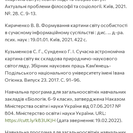
Актуальні проблеми філософії та соціології. Київ, 2021.
№. 28. С. 9-13.
Кириченко В. В. Формування картини світу особистості
в сучасному інформаційному суспільстві : дис. … д-ра.
псих. наук : 19.01.01. Київ, 2021. 422 с.
Кузьменков С. Г., Сунденко Г. І. Сучасна астрономічна
картина світу як складова природничо-наукового
світогляду. Збірник наукових праць Кам'янець-
Подільського національного університету імені Івана
Огієнка. Випуск 23. 2017. С. 91–96.
Навчальна програма для загальноосвітніх навчальних
закладів «Біологія. 6-9 класи», затверджена Наказом
Міністерства освіти і науки України від 07.06.2017 №
804. Міністерство освіти і науки України. URL:
https://cutt.ly/k83UKJH
(дата звернення: 19.02.2022).
Навчальна програма для загальноосвітніх навчальних