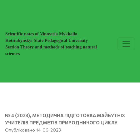
Міждисциплінарний дидактичний комплекс «Сучасна прир
Scientific notes of Vinnytsia Mykhailo
Kotsiubynskyi State Pedagogical University
Section Theory and methods of teaching natural
sciences
№ 4 (2023)
,
МЕТОДИЧНА ПІДГОТОВКА МАЙБУТНІХ
УЧИТЕЛІВ ПРЕДМЕТІВ ПРИРОДНИЧОГО ЦИКЛУ
Опубліковано 14-06-2023