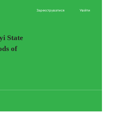
Зареєструватися
Увійти
yi State
ods of