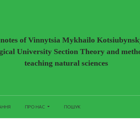
c notes of Vinnytsia Mykhailo Kotsiubynsk
ical University Section Theory and meth
teaching natural sciences
АННЯ
ПРО НАС
ПОШУК