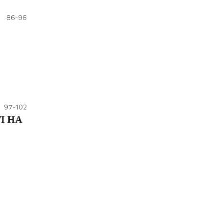
86-96
97-102
І НА