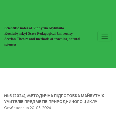
Інтегровані різнорівневі завдання у форматі PISA в навч
Scientific notes of Vinnytsia Mykhailo
Kotsiubynskyi State Pedagogical University
Section Theory and methods of teaching natural
sciences
№ 6 (2024)
,
МЕТОДИЧНА ПІДГОТОВКА МАЙБУТНІХ
УЧИТЕЛІВ ПРЕДМЕТІВ ПРИРОДНИЧОГО ЦИКЛУ
Опубліковано 20-03-2024