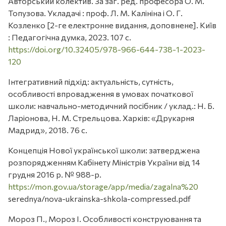
Авторський колектив. За заг. ред. професора О. М.
Топузова. Укладачі : проф. Л. М. Калініна і О. Г.
Козленко [2-ге електронне видання, доповнене]. Київ
: Педагогічна думка, 2023. 107 с.
https://doi.org/10.32405/978-966-644-738-1-2023-
120
Інтегративний підхід: актуальність, сутність,
особливості впровадження в умовах початкової
школи: навчально-методичний посібник / уклад.: Н. Б.
Ларіонова, Н. М. Стрельцова. Харків: «Друкарня
Мадрид», 2018. 76 с.
Концепція Нової української школи: затверджена
розпорядженням Кабінету Міністрів України від 14
грудня 2016 р. № 988-р.
https://mon.gov.ua/storage/app/media/zagalna%20
serednya/nova-ukrainska-shkola-compressed.pdf
Мороз П., Мороз І. Особливості конструювання та