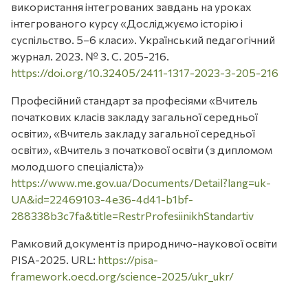
використання інтегрованих завдань на уроках
інтегрованого курсу «Досліджуємо історію і
суспільство. 5–6 класи». Український педагогічний
журнал. 2023. № 3. С. 205-216.
https://doi.org/10.32405/2411-1317-2023-3-205-216
Професійний стандарт за професіями «Вчитель
початкових класів закладу загальної середньої
освіти», «Вчитель закладу загальної середньої
освіти», «Вчитель з початкової освіти (з дипломом
молодшого спеціаліста)»
https://www.me.gov.ua/Documents/Detail?lang=uk-
UA&id=22469103-4e36-4d41-b1bf-
288338b3c7fa&title=RestrProfesiinikhStandartiv
Рамковий документ із природничо-наукової освіти
PISA-2025. URL:
https://pisa-
framework.oecd.org/science-2025/ukr_ukr/