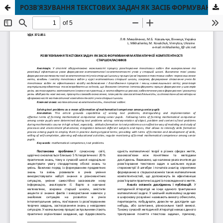
РОЗВ‘ЯЗУВАННЯ ТЕКСТОВИХ ЗАДАЧ ЯК ЗАСІБ ФОРМУВАННЯ МАТЕМАТИЧНОЇ КОМПЕТЕНТНОСТІ СТАРШОКЛАСНИКІВ