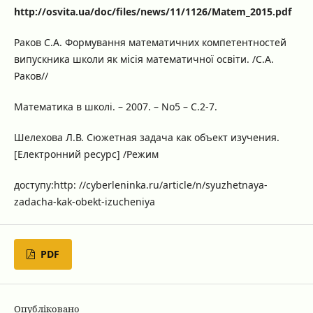
http://osvita.ua/doc/files/news/11/1126/Matem_2015.pdf
Раков С.А. Формування математичних компетентностей
випускника школи як місія математичної освіти. /С.А.
Раков//
Математика в школі. – 2007. – No5 – С.2-7.
Шелехова Л.В. Сюжетная задача как объект изучения.
[Електронний ресурс] /Режим
доступу:http: //cyberleninka.ru/article/n/syuzhetnaya-
zadacha-kak-obekt-izucheniya
PDF
Опубліковано