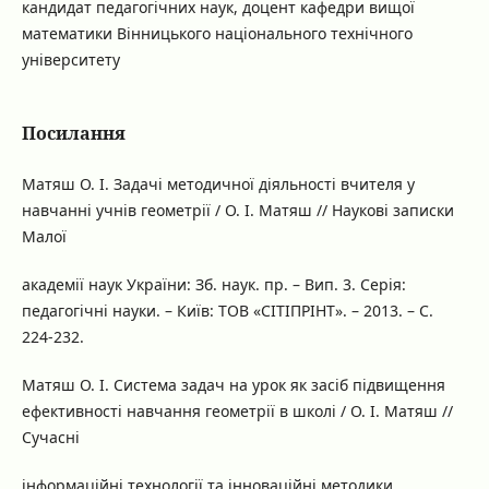
кандидат педагогічних наук, доцент кафедри вищої
математики Вінницького національного технічного
університету
Посилання
Матяш О. І. Задачі методичної діяльності вчителя у
навчанні учнів геометрії / О. І. Матяш // Наукові записки
Малої
академії наук України: Зб. наук. пр. – Вип. 3. Серія:
педагогічні науки. – Київ: ТОВ «СІТІПРІНТ». – 2013. – С.
224-232.
Матяш О. І. Система задач на урок як засіб підвищення
ефективності навчання геометрії в школі / О. І. Матяш //
Сучасні
інформаційні технології та інноваційні методики