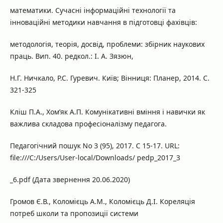
математики. Сучасні інформаційні технології та
інноваційні методики навчання в підготовці фахівців:
методологія, теорія, досвід, проблеми: збірник наукових
праць. Вип. 40. редкол.: І. А. Зязюн,
Н.Г. Ничкало, Р.С. Гуревич. Київ; Вінниця: Планер, 2014. С.
321-325
Кліш П.А., Хом’як А.П. Комунікативні вміння і навички як
важлива складова професіоналізму педагога.
Педагогічний пошук No 3 (95), 2017. С 15-17. URL:
file:///C:/Users/User-local/Downloads/ pedp_2017_3
_6.pdf (Дата звернення 20.06.2020)
Громов Є.В., Коломієць А.М., Коломієць Д.І. Кореляція
потреб школи та пропозиції системи