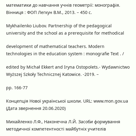
математики до навчання учнів геометрії: монографія.
Вінниця : ФОП Легкун В.М., 2013. – 450 с.
Mykhailenko Liubov. Partnership of the pedagogical
university and the school as a prerequisite for methodical
development of mathematical teachers. Modern
technologies in the education system : monografie Text . /
edited by Michał Ekkert and Iryna Ostopolets.- Wydawnictwo
Wyższej Szkoły Technicznej Katowice. -2019. –
рр. 166-77
Концепція Нової української школи. URL: www.mon.gov.ua
(Дата звернення 20.06.2020)
Михайленко Л.Ф., Наконечна Л.Й. Засоби формування
методичної компетентності майбутніх учителів