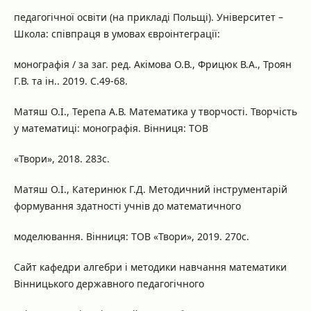
педагогічної освіти (на прикладі Польщі). Університет –
Школа: співпраця в умовах євроінтеграції:
монографія / за заг. ред. Акімова О.В., Фрицюк В.А., Троян
Г.В. та ін.. 2019. С.49-68.
Матяш О.І., Терепа А.В. Математика у творчості. Творчість
у математиці: монографія. Вінниця: ТОВ
«Твори», 2018. 283с.
Матяш О.І., Катеринюк Г.Д. Методичний інструментарій
формування здатності учнів до математичного
моделювання. Вінниця: ТОВ «Твори», 2019. 270с.
Сайт кафедри алгебри і методики навчання математики
Вінницького державного педагогічного