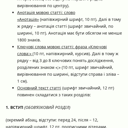
вирівнювання по центру).
Анотація мовою статті: слово
«Анотація»
(напівжирний шрифт, 10 пт). Далі в тому
ж рядку – анотація статті (шрифт звичайний, по
ширині, 10 пт). Анотація має бути обсягом не менше
1800 знаків.
Ключові слова мовою статті: фраза «Ключові
слова:»
(10 пт, напівжирний, курсив). Далі в тому ж
рядку – від 3 до 8 ключових понять дослідження,
розділених знаком «;» (10 пт, шрифт звичайний,
вирівнювання по ширині, відступи справа і зліва –
1 см).
Основний текст статті
(шрифт звичайний, 12 пт)
повинен складатися з таких розділів:
1.
ВСТУП
(ОБОВ’ЯЗКОВИЙ РОЗДІЛ)
(окремий абзац, відступи: перед 24, після – 12,
напівжирний шрифт, 12 пт, прописними літерами,