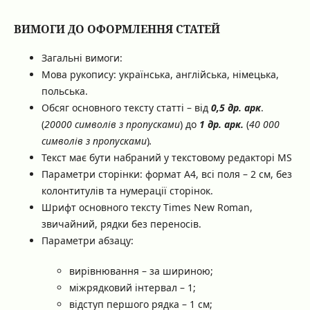
ВИМОГИ ДО ОФОРМЛЕННЯ СТАТЕЙ
Загальні вимоги:
Мова рукопису: українська, англійська, німецька,
польська.
Обсяг основного тексту статті – від
0
,5
др. арк
.
(
20000 символів з пропусками
) до
1 др. арк.
(
40 000
символів з пропусками
)
.
Текст має бути набраний у текстовому редакторі MS
Параметри сторінки: формат А4, всі поля – 2 см, без
колонтитулів та нумерації сторінок.
Шрифт основного тексту Times New Roman,
звичайний, рядки без переносів.
Параметри абзацу:
вирівнювання – за шириною;
міжрядковий інтервал – 1;
відступ першого рядка – 1 см;