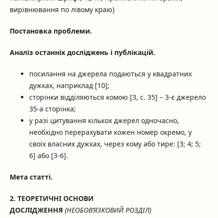
вирівнювання по лівому краю)
Постановка проблеми.
Аналіз останніх досліджень і публікацій.
посилання на джерела подаються у квадратних
дужках, наприклад [10];
сторінки відділяються комою [3, с. 35] – 3-є джерело
35-а сторінка;
у разі цитування кількох джерел одночасно,
необхідно перерахувати кожен номер окремо, у
своїх власних дужках, через кому або тире: [3; 4; 5;
6] або [3-6].
Мета статті.
2. ТЕОРЕТИЧНІ ОСНОВИ
ДОСЛІДЖЕННЯ
(НЕОБОВ’ЯЗКОВИЙ РОЗДІЛ)