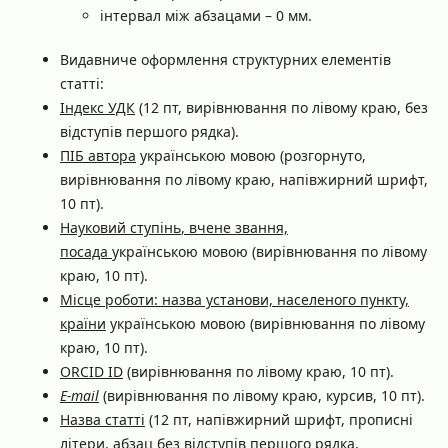
інтервал між абзацами – 0 мм.
Видавниче оформлення структурних елементів
статті:
Індекс УДК
(12 пт, вирівнювання по лівому краю, без
відступів першого рядка).
ПІБ автора
українською мовою (розгорнуто,
вирівнювання по лівому краю, напівжирний шрифт,
10 пт).
Науковий ступінь
, вчене звання,
посада
українською мовою (вирівнювання по лівому
краю, 10 пт).
Місце роботи: назва установи, населеного пункту,
країни
українською мовою (вирівнювання по лівому
краю, 10 пт).
ORCID ID
(вирівнювання по лівому краю, 10 пт).
E-mail
(вирівнювання по лівому краю, курсив, 10 пт).
Назва статті
(12 пт, напівжирний шрифт, прописні
літери, абзац без відступів першого рядка,