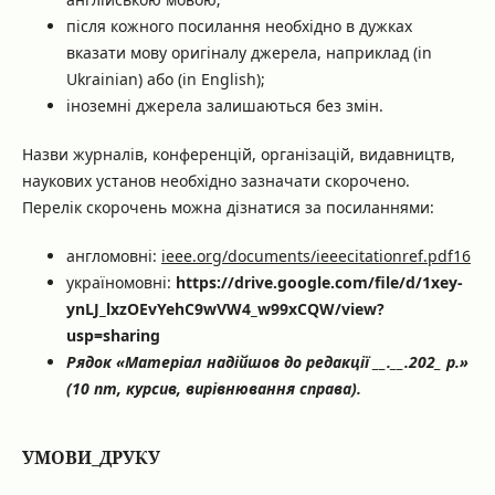
після кожного посилання необхідно в дужках
вказати мову оригіналу джерела, наприклад (in
Ukrainian) або (in English);
іноземні джерела залишаються без змін.
Назви журналів, конференцій, організацій, видавництв,
наукових установ необхідно зазначати скорочено.
Перелік скорочень можна дізнатися за посиланнями:
англомовні:
ieee.org/documents/ieeecitationref.pdf16
україномовні:
https://drive.google.com/file/d/1xey-
ynLJ_lxzOEvYehC9wVW4_w99xCQW/view?
usp=sharing
Рядок «Матеріал надійшов до редакції __.__.202_ р.»
(10 пт, курсив, вирівнювання справа).
УМОВИ_ДРУКУ