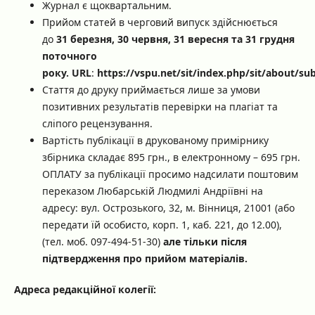
Журнал є щоквартальним.
Прийом статей в черговий випуск здійснюється
до
31 березня
, 30 червня, 31 вересня та 31 грудня
поточного
року
.
URL
:
https://vspu.net/sit/index.php/sit/about/su
Стаття до друку приймається лише за умови
позитивних результатів перевірки на плагіат та
сліпого рецензування.
Вартість публікації в друкованому примірнику
збірника складає 895 грн., в електронному – 695 грн.
ОПЛАТУ за публікації просимо надсилати поштовим
переказом Любарській Людмилі Андріївні на
адресу: вул. Острозького, 32, м. Вінниця, 21001 (або
передати їй особисто, корп. 1, каб. 221, до 12.00),
(тел. моб. 097-494-51-30)
але тільки після
підтвердження про прийом матеріалів.
Адреса редакційної колегії: