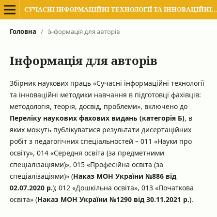
СУЧАСНІ ІНФОРМАЦІЙНІ ТЕХНОЛОГІЇ ТА ІННОВАЦІЙНІ МЕТОДИКИ НАВЧАННЯ В ПІДГОТОВЦІ ФАХІВЦІВ: МЕТОДОЛОГІЯ, ТЕОРІЯ, ДОСВІД, ПРОБЛЕМИ
Головна
/
Інформація для авторів
Інформація для авторів
Збірник наукових праць «Сучасні інформаційні технології
та інноваційні методики навчання в підготовці фахівців:
методологія, теорія, досвід, проблеми», включено до
Переліку наукових фахових видань
(категорія Б)
, в
яких можуть публікуватися результати дисертаційних
робіт з педагогічних спеціальностей – 011 «Науки про
освіту», 014 «Середня освіта (за предметними
спеціалізаціями)», 015 «Професійна освіта (за
спеціалізаціями)» (
Наказ МОН України №886 від
02.07.2020 р.
); 012 «Дошкільна освіта», 013 «Початкова
освіта» (
Наказ МОН України №1290 від 30.11.2021 р.
).