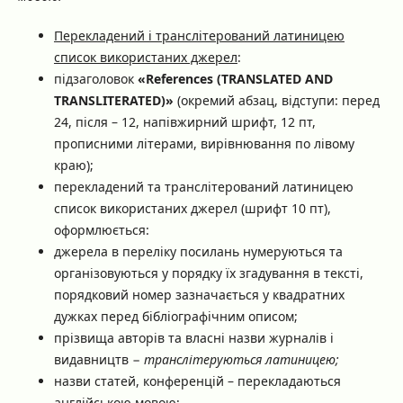
Перекладений і транслітерований латиницею
список використаних джерел
:
підзаголовок
«References (TRANSLATED AND
TRANSLITERATED)»
(окремий абзац, відступи: перед
24, після – 12, напівжирний шрифт, 12 пт,
прописними літерами, вирівнювання по лівому
краю);
перекладений та транслітерований латиницею
список використаних джерел (шрифт 10 пт),
оформлюється:
джерела в переліку посилань нумеруються та
організовуються у порядку їх згадування в тексті,
порядковий номер зазначається у квадратних
дужках перед бібліографічним описом;
прізвища авторів та власні назви журналів і
видавництв −
транслітеруються латиницею;
назви статей, конференцій – перекладаються
англійською мовою;