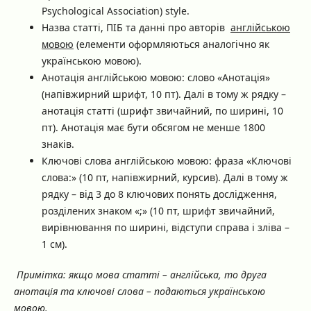
Psychological Association) style.
Назва статті, ПІБ та данні про авторів
англійською
мовою
(елементи оформляються аналогічно як
українською мовою).
Анотація англійською мовою: слово «Анотація»
(напівжирний шрифт, 10 пт). Далі в тому ж рядку –
анотація статті (шрифт звичайний, по ширині, 10
пт). Анотація має бути обсягом не менше 1800
знаків.
Ключові слова англійською мовою: фраза «Ключові
слова:» (10 пт, напівжирний, курсив). Далі в тому ж
рядку – від 3 до 8 ключових понять дослідження,
розділених знаком «;» (10 пт, шрифт звичайний,
вирівнювання по ширині, відступи справа і зліва –
1 см).
Примітка: якщо мова статті – англійська, то друга
анотація та ключові слова – подаються українською
мовою.