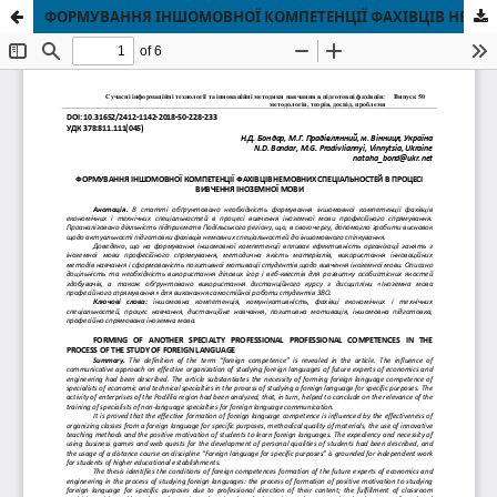
ФОРМУВАННЯ ІНШОМОВНОЇ КОМПЕТЕНЦІЇ ФАХІВЦІВ НЕМОВНИХ СПЕЦІАЛЬНОСТЕЙ В ПРОЦЕСІ ВИВЧЕННЯ ІНОЗЕМНОЇ МОВИ