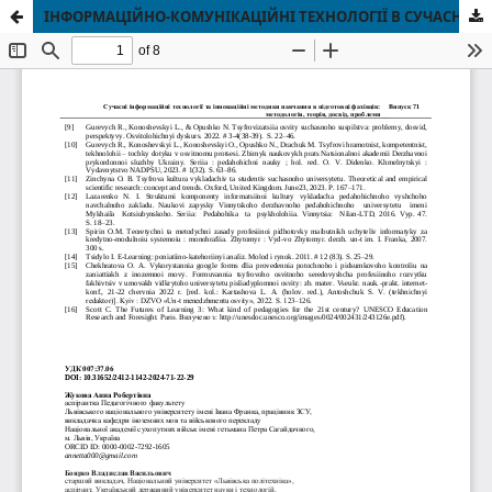
ІНФОРМАЦІЙНО-КОМУНІКАЦІЙНІ ТЕХНОЛОГІЇ В СУЧАСНІЙ ОСВІТІ УПРОЦЕСІ ФОРМУВАННЯ ЛІДЕРСЬКОЇ КОМПЕТЕНЦІЇ ЗДОБУВАЧІВ ОСВІТИ