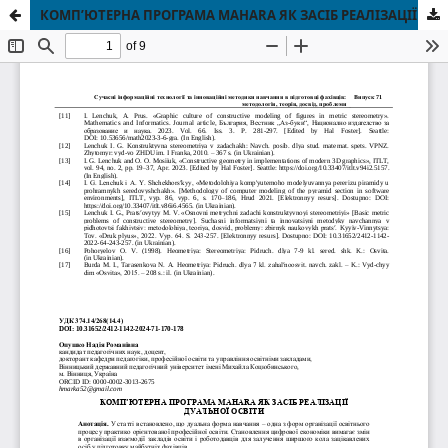
КОМП’ЮТЕРНА ПРОГРАМА MAHARA ЯК ЗАСІБ РЕАЛІЗАЦІЇ ДУАЛЬНОЇ ОСВІТИ