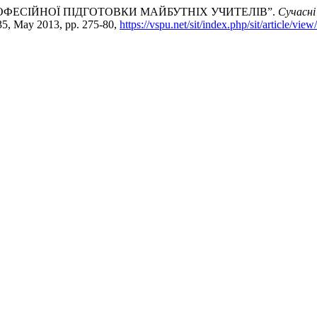
 ПРОФЕСІЙНОЇ ПІДГОТОВКИ МАЙБУТНІХ УЧИТЕЛІВ”.
Сучасні
 35, May 2013, pp. 275-80,
https://vspu.net/sit/index.php/sit/article/vie