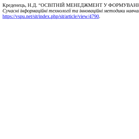
Креденець, Н.Д. “ОСВІТНІЙ МЕНЕДЖМЕНТ У ФОРМУВА
Сучасні інформаційні технології та інноваційні методики навчан
https://vspu.net/sit/index.php/sit/article/view/4790
.