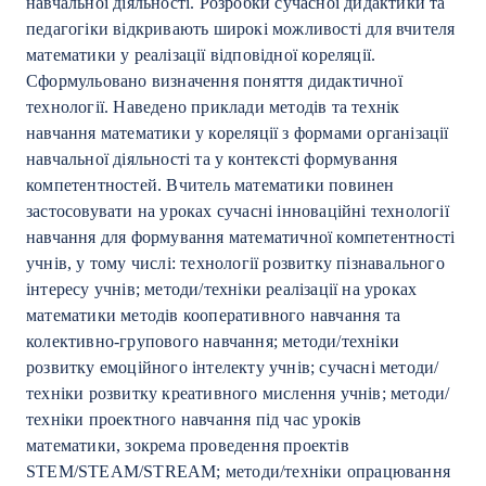
навчальної діяльності. Розробки сучасної дидактики та
педагогіки відкривають широкі можливості для вчителя
математики у реалізації відповідної кореляції.
Сформульовано визначення поняття дидактичної
технології. Наведено приклади методів та технік
навчання математики у кореляції з формами організації
навчальної діяльності та у контексті формування
компетентностей. Вчитель математики повинен
застосовувати на уроках сучасні інноваційні технології
навчання для формування математичної компетентності
учнів, у тому числі: технології розвитку пізнавального
інтересу учнів; методи/техніки реалізації на уроках
математики методів кооперативного навчання та
колективно-групового навчання; методи/техніки
розвитку емоційного інтелекту учнів; сучасні методи/
техніки розвитку креативного мислення учнів; методи/
техніки проектного навчання під час уроків
математики, зокрема проведення проектів
STEM/STEAM/STREAM; методи/техніки опрацювання