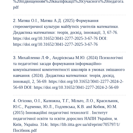
%20підвищенням%20кваліфікації%20сучасного%20педагога.
pdf
Матяш О.І., Матяш А.Д. (2025) Формування
стереометричної культури майбутніх учителів математики.
Дидактика математики: теорія, досвід, інновації, 3, 67-76.
https://doi.org/10.31652/3041-2277-2025-3-67-76
DOI:
https://doi.org/10.31652/3041-2277-2025-3-67-76
Михайленко Л.Ф., Андрієвська М.Ю. (2024) Психологічні
та педагогічні засади формування інформаційно-
комунікативної компетентності школярів в умовах змішаного
навчання. (2024). Дидактика математики: теорія, досвід,
інновації, 2, 56-69.
https://doi.org/10.31652/3041-2277-2024-2-
56-69
DOI:
https://doi.org/10.31652/3041-2277-2024-2-56-69
Огієнко, О.І., Калюжна, Т.Г., Мільто, Л.О., Красильник,
Ю.С., Радченко, Ю.Л., Годлевська, К.В. and Кобюк, Ю.М.
(2015) Інноваційні педагогічні технології . Інститут
педагогічної освіти та освіти дорослих НАПН України, м.
Київ, Україна. 314с.
https://lib.iitta.gov.ua/id/eprint/705797/1/
Посібник.pdf