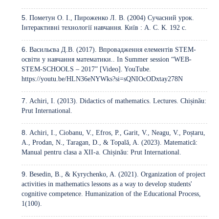
Пометун О. І., Пироженко Л. В. (2004) Сучасний урок.
Інтерактивні технології навчання. Київ : А. С. К. 192 с.
Васильєва Д.В. (2017). Впровадження елементів SТEM-
освіти у навчання математики.. In Summer session “WEB-
STEM-SCHOOLS – 2017” [Video]. YouTube.
https://youtu.be/HLN36eNYWks?si=sQNIOcODxtay278N
Achiri, I. (2013). Didactics of mathematics. Lectures. Chișinău:
Prut International.
Achiri, I., Ciobanu, V., Efros, P., Garit, V., Neagu, V., Poștaru,
A., Prodan, N., Taragan, D., & Topală, A. (2023). Matematică:
Manual pentru clasa a XII-a. Chișinău: Prut International.
Besedin, B., & Kyrychenko, A. (2021). Organization of project
activities in mathematics lessons as a way to develop students'
cognitive competence. Humanization of the Educational Process,
1(100).