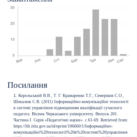
Посилання
Корольський В.В., Т. Г. Крамаренко Т.Г., Семеріков С.О.,
Шокалюк С.В. (2011) Інформаційно-комунікаційні технології
в системі управління підвищенням кваліфікації сучасного
педагога. Вісник Черкаського університету. Випуск 201.
Частина I. Серія «Педагогічні науки». с.61-69. Retrieved from:
https://lib.iitta.gov.ua/id/eprint/106660/1/Інформаційно-
комунікаційні%20технології%20в%20системі%20управління