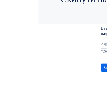
Вве
над
Адр
*
Об
С