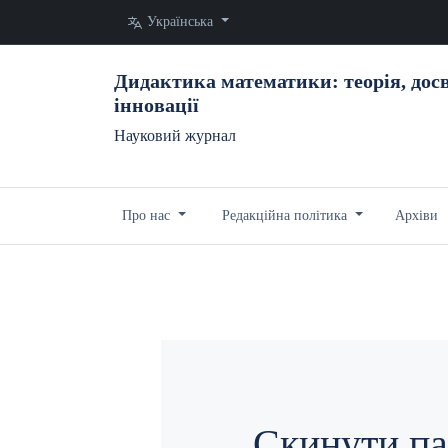
Змінити мову. Поточна мова:
Українська
Дидактика математики: теорія, досв
інновації
Науковий журнал
Про нас
Редакційна політика
Архіви
Скинути па