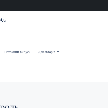
ід,
Поточний випуск
Для авторів
роль