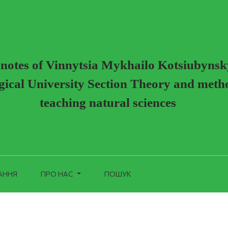
 майбутніх харчових технологів
c notes of Vinnytsia Mykhailo Kotsiubynsk
ical University Section Theory and meth
teaching natural sciences
АННЯ
ПРО НАС
ПОШУК