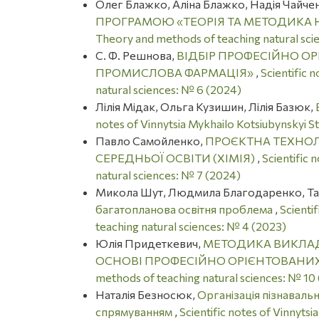
Олег Блажко, Аліна Блажко, Надія Чайче
ПРОГРАМОЮ «ТЕОРІЯ ТА МЕТОДИКА 
Theory and methods of teaching natural sci
С. Ф. Решнова,
ВІДБІР ПРОФЕСІЙНО ОР
ПРОМИСЛОВА ФАРМАЦІЯ»
,
Scientific 
natural sciences: № 6 (2024)
Лілія Мідак, Ольга Кузишин, Лілія Базюк,
notes of Vinnytsia Mykhailo Kotsiubynskyi S
Павло Самойленко,
ПРОЄКТНА ТЕХНОЛ
СЕРЕДНЬОЇ ОСВІТИ (ХІМІЯ)
,
Scientific 
natural sciences: № 7 (2024)
Микола Шут, Людмила Благодаренко, Тар
багатопланова освітня проблема
,
Scienti
teaching natural sciences: № 4 (2023)
Юлія Придеткевич,
МЕТОДИКА ВИКЛАД
ОСНОВІ ПРОФЕСІЙНО ОРІЄНТОВАНИХ
methods of teaching natural sciences: № 10
Наталія Безносюк,
Організація пізнавальн
спрямуванням
,
Scientific notes of Vinnyts