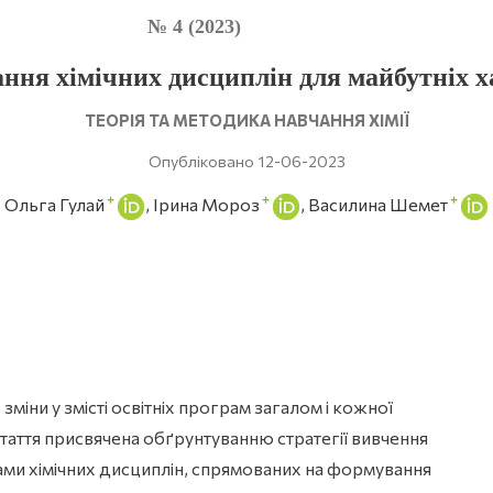
№ 4 (2023)
ння хімічних дисциплін для майбутніх х
ТЕОРІЯ ТА МЕТОДИКА НАВЧАННЯ ХІМІЇ
Опубліковано 12-06-2023
+
+
+
Ольга Гулай
Ірина Мороз
Василина Шемет
зміни у змісті освітніх програм загалом і кожної
таття присвячена обґрунтуванню стратегії вивчення
ми хімічних дисциплін, спрямованих на формування