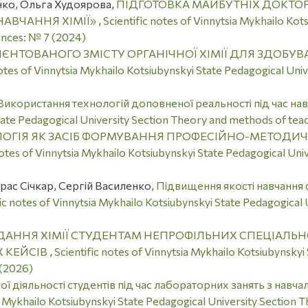
нко, Ольга Худоярова,
ПІДГОТОВКА МАЙБУТНІХ ДОКТОР
НАВЧАННЯ ХІМІЇ»
,
Scientific notes of Vinnytsia Mykhailo Kot
ences: № 7 (2024)
ІЄНТОВАНОГО ЗМІСТУ ОРГАНІЧНОЇ ХІМІЇ ДЛЯ ЗДОБУВ
notes of Vinnytsia Mykhailo Kotsiubynskyi State Pedagogical Un
Використання технологій доповненої реальності під час навч
tate Pedagogical University Section Theory and methods of teac
ОГІЯ ЯК ЗАСІБ ФОРМУВАННЯ ПРОФЕСІЙНО-МЕТОДИ
notes of Vinnytsia Mykhailo Kotsiubynskyi State Pedagogical Un
ас Січкар, Сергій Василенко,
Підвищення якості навчання ф
fic notes of Vinnytsia Mykhailo Kotsiubynskyi State Pedagogica
АННЯ ХІМІЇ СТУДЕНТАМ НЕПРОФІЛЬНИХ СПЕЦІАЛЬН
 КЕЙСІВ
,
Scientific notes of Vinnytsia Mykhailo Kotsiubynsky
 (2026)
ої діяльності студентів під час лабораторних занять з навч
ia Mykhailo Kotsiubynskyi State Pedagogical University Section 