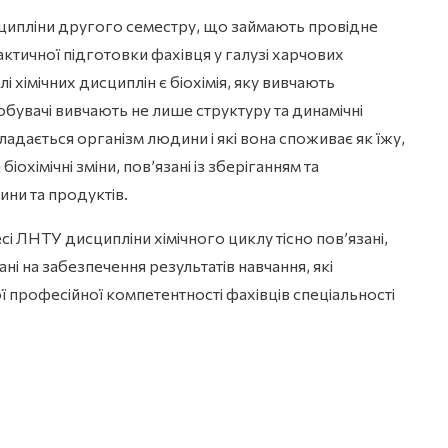
исципліни другого семестру, що займають провідне
рактичної підготовки фахівця у галузі харчових
 хімічних дисциплін є біохімія, яку вивчають
бувачі вивчають не лише структуру та динамічні
адається організм людини і які вона споживає як їжу,
іохімічні зміни, пов’язані із зберіганням та
ни та продуктів.
і ЛНТУ дисципліни хімічного циклу тісно пов’язані,
ані на забезпечення результатів навчання, які
 професійної компетентності фахівців спеціальності