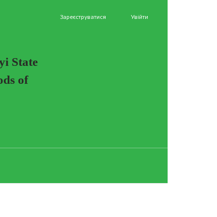
Зареєструватися
Увійти
yi State
ods of