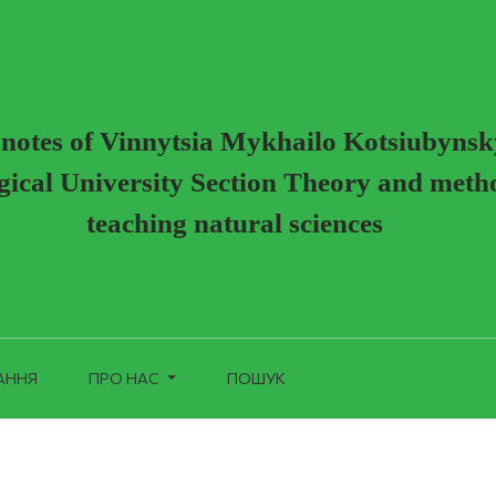
 майбутніх харчових технологів
c notes of Vinnytsia Mykhailo Kotsiubynsk
ical University Section Theory and meth
teaching natural sciences
АННЯ
ПРО НАС
ПОШУК