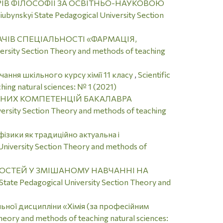
ІВ ФІЛОСОФІЇ ЗА ОСВІТНЬО-НАУКОВОЮ
siubynskyi State Pedagogical University Section
АЧІВ СПЕЦІАЛЬНОСТІ «ФАРМАЦІЯ,
iversity Section Theory and methods of teaching
ання шкільного курсу хімії 11 класу
,
Scientific
hing natural sciences: № 1 (2021)
ЧНИХ КОМПЕТЕНЦІЙ БАКАЛАВРА
iversity Section Theory and methods of teaching
ізики як традиційно актуальна і
l University Section Theory and methods of
ОСТЕЙ У ЗМІШАНОМУ НАВЧАННІ НА
i State Pedagogical University Section Theory and
альної дисципліни «Хімія (за професійним
Theory and methods of teaching natural sciences: