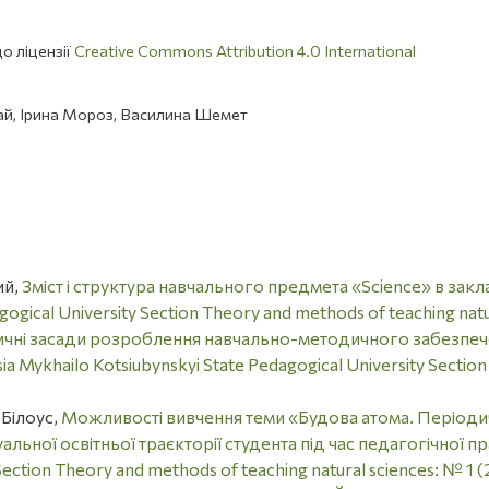
о ліцензії
Creative Commons Attribution 4.0 International
ай, Ірина Мороз, Василина Шемет
ий,
Зміст і структура навчального предмета «Science» в зак
gogical University Section Theory and methods of teaching nat
чні засади розроблення навчально-методичного забезпечен
tsia Mykhailo Kotsiubynskyi State Pedagogical University Secti
Білоус,
Можливості вивчення теми «Будова атома. Періодичн
альної освітньої траєкторії студента під час педагогічної п
Section Theory and methods of teaching natural sciences: № 1 (