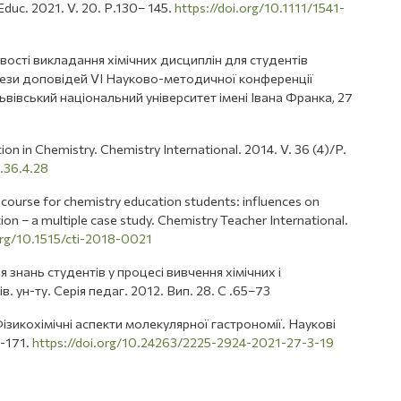
 Educ. 2021. V. 20. Р.130– 145.
https://doi.org/10.1111/1541-
вості викладання хімічних дисциплін для студентів
 Тези доповідей VI Науково-методичної конференції
Львівський національний університет імені Івана Франка, 27
ion in Chemistry. Chemistry International. 2014. V. 36 (4)/P.
4.36.4.28
y course for chemistry education students: influences on
on – a multiple case study. Chemistry Teacher International.
org/10.1515/cti-2018-0021
я знань студентів у процесі вивчення хімічних і
. ун-ту. Серія педаг. 2012. Вип. 28. С .65–73
 Фізикохімічні аспекти молекулярної гастрономії. Наукові
3-171.
https://doi.org/10.24263/2225-2924-2021-27-3-19