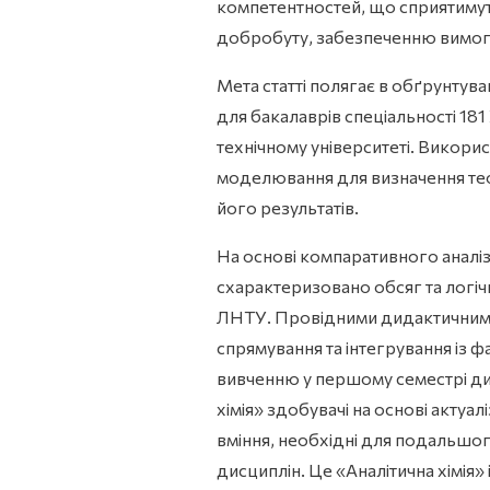
компетентностей, що сприятимут
добробуту, забезпеченню вимог 
Мета статті полягає в обґрунтув
для бакалаврів спеціальності 18
технічному університеті. Викорис
моделювання для визначення те
його результатів.
На основі компаративного аналіз
схарактеризовано обсяг та логіч
ЛНТУ. Провідними дидактичними
спрямування та інтегрування із
вивченню у першому семестрі дис
хімія» здобувачі на основі актуа
вміння, необхідні для подальшо
дисциплін. Це «Аналітична хімія» 