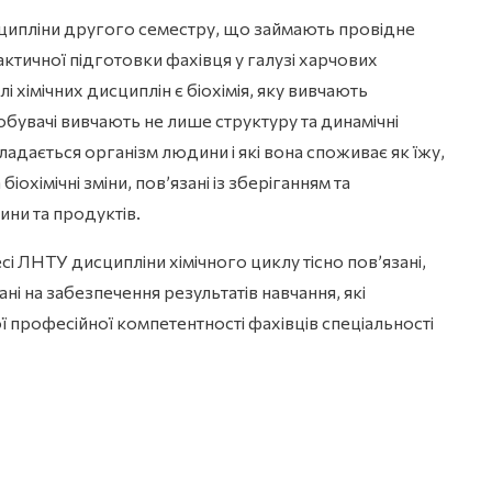
исципліни другого семестру, що займають провідне
рактичної підготовки фахівця у галузі харчових
 хімічних дисциплін є біохімія, яку вивчають
бувачі вивчають не лише структуру та динамічні
адається організм людини і які вона споживає як їжу,
іохімічні зміни, пов’язані із зберіганням та
ни та продуктів.
і ЛНТУ дисципліни хімічного циклу тісно пов’язані,
ані на забезпечення результатів навчання, які
 професійної компетентності фахівців спеціальності