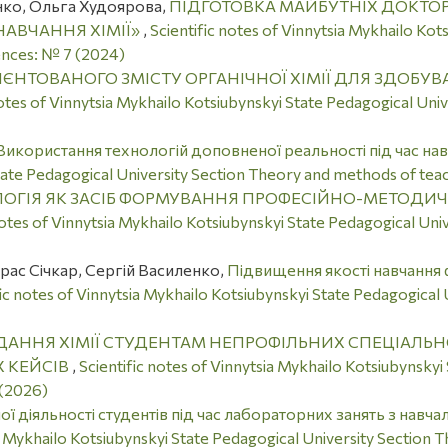
нко, Ольга Худоярова,
ПІДГОТОВКА МАЙБУТНІХ ДОКТОР
НАВЧАННЯ ХІМІЇ»
,
Scientific notes of Vinnytsia Mykhailo Kot
ences: № 7 (2024)
ІЄНТОВАНОГО ЗМІСТУ ОРГАНІЧНОЇ ХІМІЇ ДЛЯ ЗДОБУВ
notes of Vinnytsia Mykhailo Kotsiubynskyi State Pedagogical Un
Використання технологій доповненої реальності під час навч
tate Pedagogical University Section Theory and methods of teac
ОГІЯ ЯК ЗАСІБ ФОРМУВАННЯ ПРОФЕСІЙНО-МЕТОДИ
notes of Vinnytsia Mykhailo Kotsiubynskyi State Pedagogical Un
ас Січкар, Сергій Василенко,
Підвищення якості навчання ф
fic notes of Vinnytsia Mykhailo Kotsiubynskyi State Pedagogica
АННЯ ХІМІЇ СТУДЕНТАМ НЕПРОФІЛЬНИХ СПЕЦІАЛЬН
 КЕЙСІВ
,
Scientific notes of Vinnytsia Mykhailo Kotsiubynsky
 (2026)
ої діяльності студентів під час лабораторних занять з навч
ia Mykhailo Kotsiubynskyi State Pedagogical University Section 