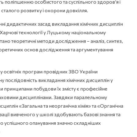
ь поліпшенню особистого та суспільного здоров’я і
сталого розвитку і охорони довкілля.
анні дидактичних засад викладання хімічних дисциплін
1 Харчові технології у Луцькому національному
тано теоретичні методи дослідження − аналіз, синтез,
оретичних основ дослідження та аргументування
у освітніх програм провідних ЗВО України
ну послідовність викладання хімічних дисциплін у
 принципами побудови їх змісту є професійне
 фаховими дисциплінами. Завдяки паралельному
циплін «Загальна та неорганічна хімія» та «Органічна
лізації вивченого у школі здобувають базові знання та
го успішного опанування значно складніших
і