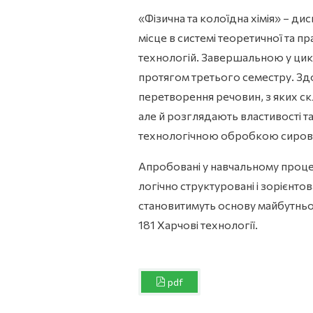
«Фізична та колоїдна хімія» – д
місце в системі теоретичної та п
технологій. Завершальною у циклі
протягом третього семестру. Здо
перетворення речовин, з яких скл
але й розглядають властивості та б
технологічною обробкою сирови
Апробовані у навчальному процес
логічно структуровані і зорієнтов
становитимуть основу майбутньої
181 Харчові технології.
pdf