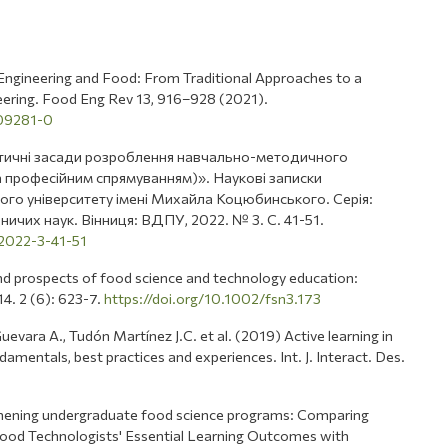
 Engineering and Food: From Traditional Approaches to a
ering. Food Eng Rev 13, 916–928 (2021).
-09281-0
ктичні засади розроблення навчально-методичного
за професійним спрямуванням)». Наукові записки
го університету імені Михайла Коцюбинського. Серія:
ичих наук. Вінниця: ВДПУ, 2022. № 3. С. 41-51.
-2022-3-41-51
nd prospects of food science and technology education:
14. 2 (6): 623-7.
https://doi.org/10.1002/fsn3.173
ara A., Tudón Martínez J.C. et al. (2019) Active learning in
amentals, best practices and experiences. Int. J. Interact. Des.
thening undergraduate food science programs: Comparing
f Food Technologists' Essential Learning Outcomes with