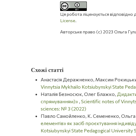
Ця робота ліцензується відповідно д
License
.
Авторське право (c) 2023 Ольга Гул
Схожі статті
Анастасія Деражненко, Максим Рокицьк
Vinnytsia Mykhailo Kotsiubynskyi State Peda
Наталія Безносюк, Олег Блажко,
Дидакти
спрямуванням)»
,
Scientific notes of Vinny
sciences: № 3 (2022)
Павло Самойленко, К. Семененко, Ольга 
елементів» як засіб проєктування індивіду
Kotsiubynskyi State Pedagogical University 