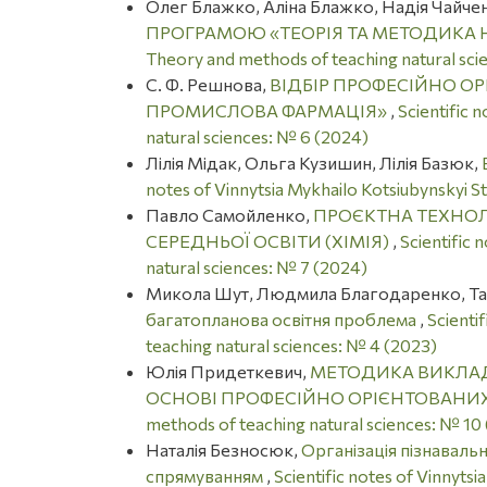
Олег Блажко, Аліна Блажко, Надія Чайче
ПРОГРАМОЮ «ТЕОРІЯ ТА МЕТОДИКА 
Theory and methods of teaching natural sci
С. Ф. Решнова,
ВІДБІР ПРОФЕСІЙНО ОР
ПРОМИСЛОВА ФАРМАЦІЯ»
,
Scientific 
natural sciences: № 6 (2024)
Лілія Мідак, Ольга Кузишин, Лілія Базюк,
notes of Vinnytsia Mykhailo Kotsiubynskyi S
Павло Самойленко,
ПРОЄКТНА ТЕХНОЛ
СЕРЕДНЬОЇ ОСВІТИ (ХІМІЯ)
,
Scientific 
natural sciences: № 7 (2024)
Микола Шут, Людмила Благодаренко, Тар
багатопланова освітня проблема
,
Scienti
teaching natural sciences: № 4 (2023)
Юлія Придеткевич,
МЕТОДИКА ВИКЛАД
ОСНОВІ ПРОФЕСІЙНО ОРІЄНТОВАНИХ
methods of teaching natural sciences: № 10
Наталія Безносюк,
Організація пізнавальн
спрямуванням
,
Scientific notes of Vinnyts