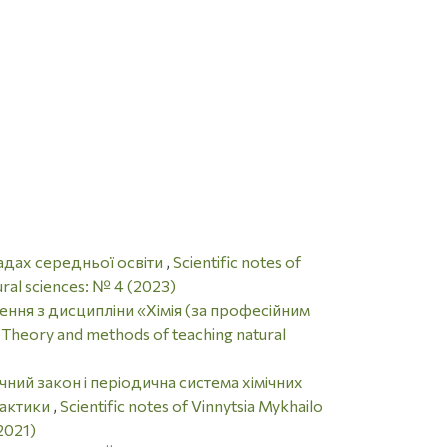
ладах середньої освіти
,
Scientific notes of
ural sciences: № 4 (2023)
ня з дисципліни «Хімія (за професійним
on Theory and methods of teaching natural
ий закон і періодична система хімічних
рактики
,
Scientific notes of Vinnytsia Mykhailo
2021)