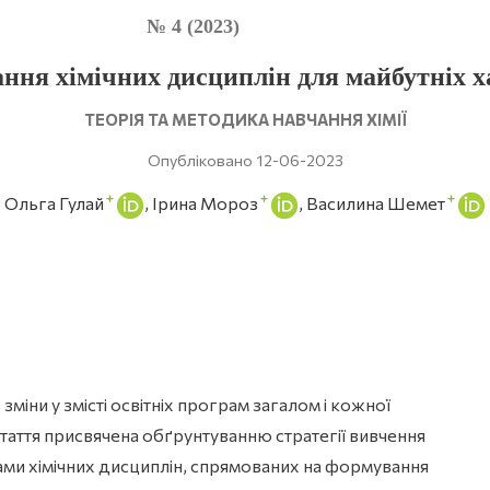
№ 4 (2023)
ння хімічних дисциплін для майбутніх х
ТЕОРІЯ ТА МЕТОДИКА НАВЧАННЯ ХІМІЇ
Опубліковано 12-06-2023
+
+
+
Ольга Гулай
Ірина Мороз
Василина Шемет
зміни у змісті освітніх програм загалом і кожної
таття присвячена обґрунтуванню стратегії вивчення
ми хімічних дисциплін, спрямованих на формування