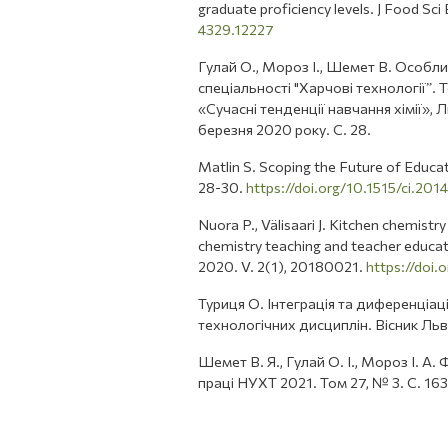
graduate proficiency levels. J Food Sci
4329.12227
Гулай О., Мороз І., Шемет В. Особли
спеціальності "Харчові технологіїˮ.
«Сучасні тенденції навчання хімії», 
березня 2020 року. С. 28.
Matlin S. Scoping the Future of Educat
28-30.
https://doi.org/10.1515/ci.201
Nuora P., Välisaari J. Kitchen chemistr
chemistry teaching and teacher educati
2020. V. 2(1), 20180021.
https://doi.
Туриця О. Інтеграція та диференціаці
технологічних дисциплін. Вісник Львів
Шемет В. Я., Гулай О. І., Мороз І. А.
праці НУХТ 2021. Том 27, № 3. C. 16