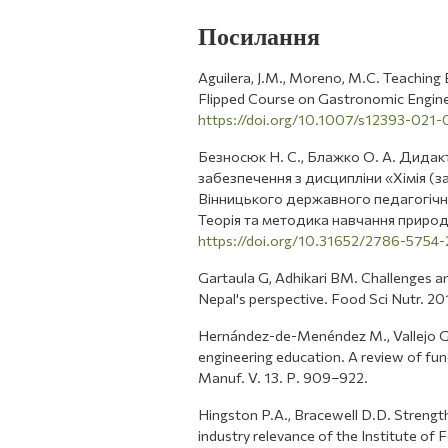
Посилання
Aguilera, J.M., Moreno, M.C. Teaching
Flipped Course on Gastronomic Engine
https://doi.org/10.1007/s12393-021
Безносюк Н. С., Блажко О. А. Дида
забезпечення з дисципліни «Хімія (
Вінницького державного педагогічно
Теорія та методика навчання природн
https://doi.org/10.31652/2786-5754
Gartaula G, Adhikari BM. Challenges a
Nepal's perspective. Food Sci Nutr. 20
Hernández-de-Menéndez M., Vallejo Guev
engineering education. A review of fund
Manuf. V. 13. Р. 909–922.
Hingston P.A., Bracewell D.D. Streng
industry relevance of the Institute o