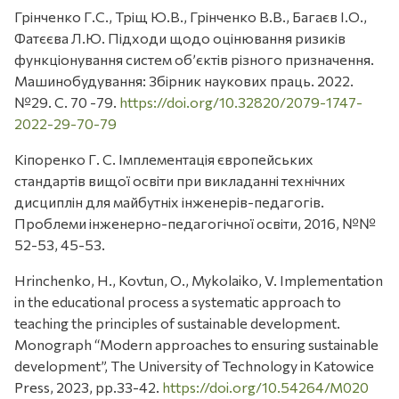
Грінченко Г.С., Тріщ Ю.В., Грінченко В.В., Багаєв І.О.,
Фатєєва Л.Ю. Підходи щодо оцінювання ризиків
функціонування систем об’єктів різного призначення.
Машинобудування: Збірник наукових праць. 2022.
№29. С. 70 -79.
https://doi.org/10.32820/2079-1747-
2022-29-70-79
Кіпоренко Г. С. Імплементація європейських
стандартів вищої освіти при викладанні технічних
дисциплін для майбутніх інженерів-педагогів.
Проблеми інженерно-педагогічної освіти, 2016, №№
52-53, 45-53.
Hrinchenko, H., Kovtun, O., Mykolaiko, V. Implementation
in the educational process a systematic approach to
teaching the principles of sustainable development.
Monograph “Modern approaches to ensuring sustainable
development”, The University of Technology in Katowice
Press, 2023, pp.33-42.
https://doi.org/10.54264/M020