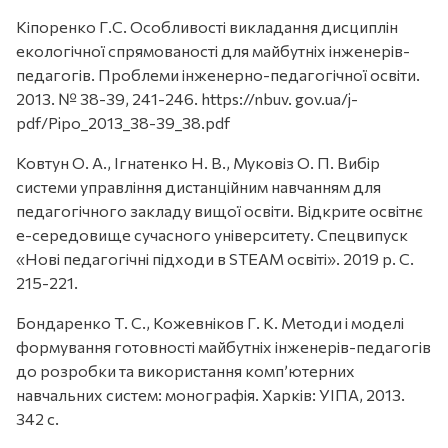
Кіпоренко Г.С. Особливості викладання дисциплін
екологічної спрямованості для майбутніх інженерів-
педагогів. Проблеми інженерно-педагогічної освіти.
2013. № 38-39, 241-246. https://nbuv. gov.ua/j-
pdf/Pipo_2013_38-39_38.pdf
Ковтун О. А., Ігнатенко Н. В., Муковіз О. П. Вибір
системи управління дистанційним навчанням для
педагогічного закладу вищої освіти. Відкрите освітнє
е-середовище сучасного університету. Спецвипуск
«Нові педагогічні підходи в STEAM освіті». 2019 р. С.
215-221.
Бондаренко Т. С., Кожевніков Г. К. Методи і моделі
формування готовності майбутніх інженерів-педагогів
до розробки та використання комп’ютерних
навчальних систем: монографія. Харків: УІПА, 2013.
342 с.