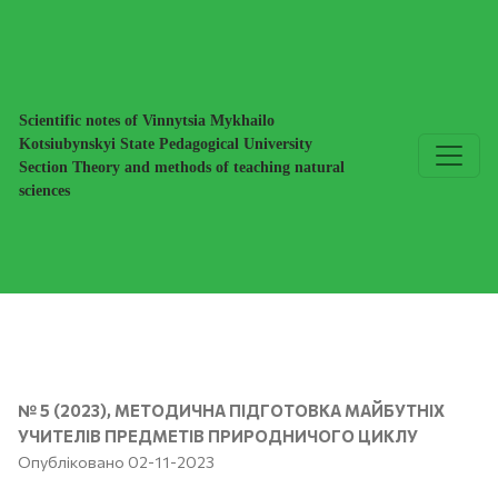
Підготовка майбутнього вчителя фізики до формування д
Scientific notes of Vinnytsia Mykhailo
Kotsiubynskyi State Pedagogical University
Section Theory and methods of teaching natural
sciences
№ 5 (2023)
,
МЕТОДИЧНА ПІДГОТОВКА МАЙБУТНІХ
УЧИТЕЛІВ ПРЕДМЕТІВ ПРИРОДНИЧОГО ЦИКЛУ
Опубліковано 02-11-2023