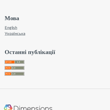
Мова
English
Українська
Останні публікації