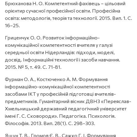
Брюханова Н. О. Компетентний фахівець – цільовий
орієнтир сучасної професійної освіти. Професійна
освіта: методологія, теорія та технології. 2015. Вип. 1. С.
16–25.
Гриценчук О. О. Розвиток інформаційно-
комунікаційної компетентності вчителя у галузі
середньої освіти Нідерландів: підходи, моделі,
досвід. Інформаційні технології і засоби навчання.
2015. № 5, т. 49. С. 71-81.
Фурман О. А., Костюченко А. М. Формування
інформаційно-комунікаційної компетентності
засобами ІКТ у професійній підготовці вчителів-
предметників. Гуманітарний вісник ДВНЗ «Переяслав-
Хмельницький державний педагогічний університет
імені Г. С. Сковороди». Педагогіка. Психологія.
Філософія. 2013. Вип. 28(1). С. 298–303.
Ящун Т. В., Громов Є. В., Сажко Г. І. Формування