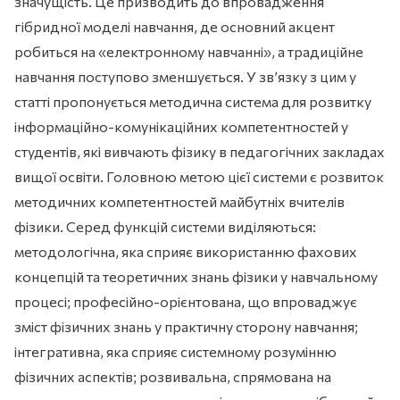
значущість. Це призводить до впровадження
гібридної моделі навчання, де основний акцент
робиться на «електронному навчанні», а традиційне
навчання поступово зменшується. У зв’язку з цим у
статті пропонується методична система для розвитку
інформаційно-комунікаційних компетентностей у
студентів, які вивчають фізику в педагогічних закладах
вищої освіти. Головною метою цієї системи є розвиток
методичних компетентностей майбутніх вчителів
фізики. Серед функцій системи виділяються:
методологічна, яка сприяє використанню фахових
концепцій та теоретичних знань фізики у навчальному
процесі; професійно-орієнтована, що впроваджує
зміст фізичних знань у практичну сторону навчання;
інтегративна, яка сприяє системному розумінню
фізичних аспектів; розвивальна, спрямована на