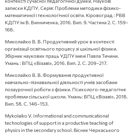
контексті сучасної педагогічної думки. Наукові
записки КДПУ. Серія: Проблеми методики фізико-
математичної і технологічної освіти. Кіровоград : РВВ
КДПУ ім В. Винниченка, 2016. Вип. 9. Частина 2. С. 159–
168.
Миколайко В. В. Продуктивний урок в контексті
організації освітнього процесу зі шкільної фізики.
Збірник наукових праць УДПУ імені Павла Тичини.
Умань : ВПЦ «Візаві», 2016. Вип. 2. С. 209–217.
Миколайко В. В. Формування продуктивної
навчально-пізнавальної діяльності учнів засобами
позаурочної роботи з фізики. Психолого-педагогічні
проблеми сільської школи. Умань: ВПЦ «Візаві», 2018.
Вип. 58. С. 146–153.
Mykolaiko V. Informational and communicational
technologies of support in a productive teaching of
physics in the secondary school. Вісник Черкаського